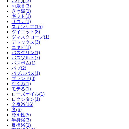
お中元
(3)
お歳暮
(3)
きき湯
(1)
ギフト
(1)
サウナ
(1)
スキンケア
(15)
ダイエット
(8)
ダマスクローズ
(1)
デトックス
(3)
ニキビ
(1)
バスクリン
(1)
バスソルト
(7)
バスボム
(1)
バブ
(2)
バブルバス
(1)
ブランド
(3)
むくみ
(1)
モテる
(1)
ローズオイル
(1)
ロクシタン
(1)
全身浴
(16)
冬
(6)
冷え性
(5)
半身浴
(3)
反復浴
(1)