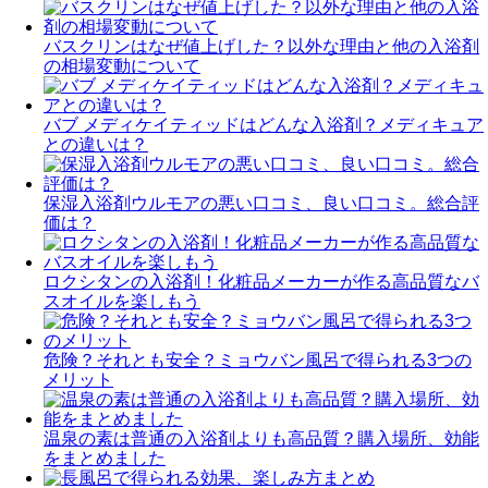
バスクリンはなぜ値上げした？以外な理由と他の入浴剤
の相場変動について
バブ メディケイティッドはどんな入浴剤？メディキュア
との違いは？
保湿入浴剤ウルモアの悪い口コミ、良い口コミ。総合評
価は？
ロクシタンの入浴剤！化粧品メーカーが作る高品質なバ
スオイルを楽しもう
危険？それとも安全？ミョウバン風呂で得られる3つの
メリット
温泉の素は普通の入浴剤よりも高品質？購入場所、効能
をまとめました