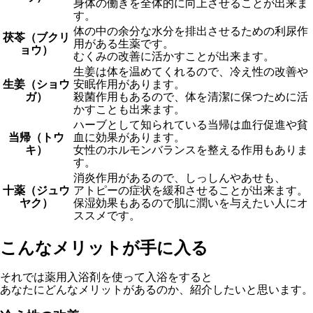
身体の働きを全体的に向上させることが出来ま
す。
体の中の余分な水分を排出させるための利尿作
茯苓（ブクリ
用がある生薬です。
ョウ）
むくみの改善に活かすことが出来ます。
生姜は体を温めてくれるので、冷え性の改善や
生姜（ショウ
安眠作用があります。
ガ）
殺菌作用もあるので、体を清潔に保つために活
かすことも出来ます。
ハーブとして知られている当帰は血行促進や貧
当帰（トウ
血に効果があります。
キ）
女性のホルモンバランスを整える作用もありま
す。
消炎作用があるので、しっしんやあせも、
十薬（ジュウ
アトピーの症状を緩和させることが出来ます。
ヤク）
保湿効果もあるので肌に潤いを与えたい人にオ
ススメです。
こんなメリットが手に入る
それでは薬用入浴剤を使って入浴をすると
あなたにどんなメリットがあるのか、紹介したいと思います。