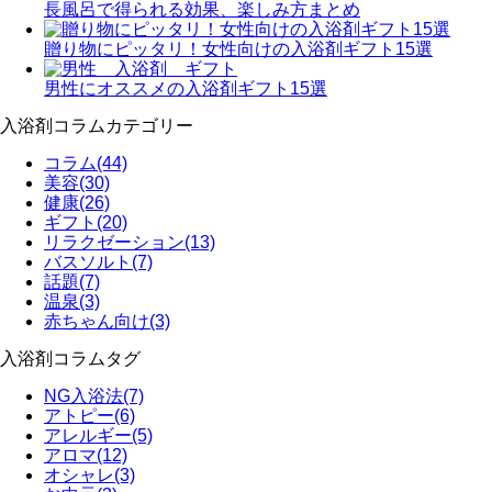
長風呂で得られる効果、楽しみ方まとめ
贈り物にピッタリ！女性向けの入浴剤ギフト15選
男性にオススメの入浴剤ギフト15選
入浴剤コラムカテゴリー
コラム
(44)
美容
(30)
健康
(26)
ギフト
(20)
リラクゼーション
(13)
バスソルト
(7)
話題
(7)
温泉
(3)
赤ちゃん向け
(3)
入浴剤コラムタグ
NG入浴法
(7)
アトピー
(6)
アレルギー
(5)
アロマ
(12)
オシャレ
(3)