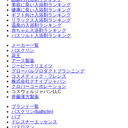
美容に良い入浴剤ランキング
健康に良い入浴剤ランキング
ギフト向け入浴剤ランキング
リラックス入浴剤ランキング
温泉の入浴剤ランキング
赤ちゃん入浴剤ランキング
バスソルト入浴剤ランキング
メーカー一覧
バスクリン
花王
アース製薬
ジーピークリエイツ
グローバルプロダクトプランニング
コスメティック・フレンズ
株式会社クナイプジャパン
クロバーコーポレーション
コスウェルジャパンLLC
井藤漢方製薬
ブランド一覧
バスクリン(bathclin)
バブ
ドレスナーエッセンス
バスロマン