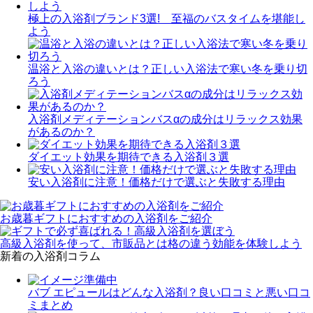
極上の入浴剤ブランド3選! 至福のバスタイムを堪能し
よう
温浴と入浴の違いとは？正しい入浴法で寒い冬を乗り切
ろう
入浴剤メディテーションバスαの成分はリラックス効果
があるのか？
ダイエット効果を期待できる入浴剤３選
安い入浴剤に注意！価格だけで選ぶと失敗する理由
お歳暮ギフトにおすすめの入浴剤をご紹介
高級入浴剤を使って、市販品とは格の違う効能を体験しよう
新着の入浴剤コラム
バブ エピュールはどんな入浴剤？良い口コミと悪い口コ
ミまとめ