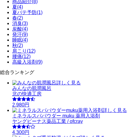
商品紹介
(8)
夏
(4)
夏バテ予防
(1)
春
(2)
消臭
(3)
炭酸
(4)
発汗
(9)
睡眠
(4)
秋
(2)
肩こり
(12)
腰痛
(12)
高級入浴剤
(9)
総合ランキング
詳しく見る
みんなの肌潤風呂
北の快適工房
2,980円
詳しく見る
ミネラルスパパウダー muku 薬用入浴剤
ヤングビーナス薬品工業 / ofcray
4,300円