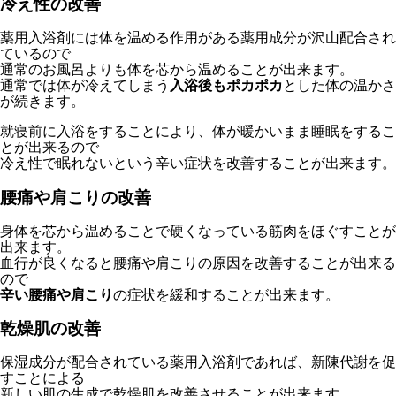
冷え性の改善
薬用入浴剤には体を温める作用がある薬用成分が沢山配合され
ているので
通常のお風呂よりも体を芯から温めることが出来ます。
通常では体が冷えてしまう
入浴後もポカポカ
とした体の温かさ
が続きます。
就寝前に入浴をすることにより、体が暖かいまま睡眠をするこ
とが出来るので
冷え性で眠れないという辛い症状を改善することが出来ます。
腰痛や肩こりの改善
身体を芯から温めることで硬くなっている筋肉をほぐすことが
出来ます。
血行が良くなると腰痛や肩こりの原因を改善することが出来る
ので
辛い腰痛や肩こり
の症状を緩和することが出来ます。
乾燥肌の改善
保湿成分が配合されている薬用入浴剤であれば、新陳代謝を促
すことによる
新しい肌の生成で乾燥肌を改善させることが出来ます。