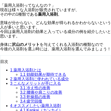
「薬用入浴剤ってなんなの？」
現在は様々な入浴剤が販売されていますが、
その中の1種類である
薬用入浴剤
。
意味が分からない、どんな効果が得られるかわからないという
人が多いと思います。
今回は薬用入浴剤の効果と入っている成分の例を紹介したいと
思います。
身体に
沢山のメリット
を与えてくれる入浴剤の種類なので
今後の入浴剤を選ぶ時には、薬用入浴剤を選んでみましょう！
目次
1
薬用入浴剤とは
1.1
効能効果が期待できる
2
薬用入浴剤に使われている成分
3
こんなメリットが手に入る
3.1
冷え性の改善
3.2
腰痛や肩こりの改善
3.3
乾燥肌の改善
3.4
疲労回復
4
オススメしたい薬用入浴剤
4.1
Kankai（カンカイ）