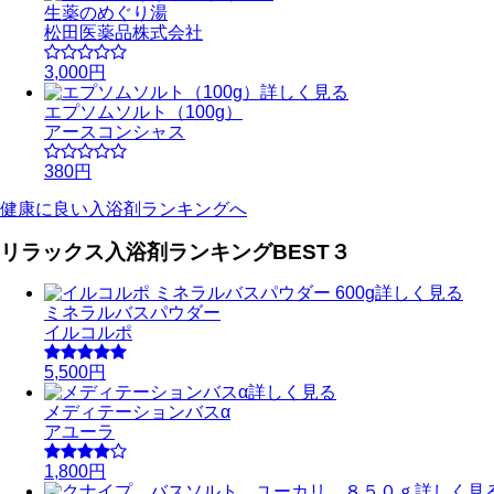
生薬のめぐり湯
松田医薬品株式会社
3,000円
詳しく見る
エプソムソルト（100g）
アースコンシャス
380円
健康に良い入浴剤ランキングへ
リラックス入浴剤ランキングBEST３
詳しく見る
ミネラルバスパウダー
イルコルポ
5,500円
詳しく見る
メディテーションバスα
アユーラ
1,800円
詳しく見