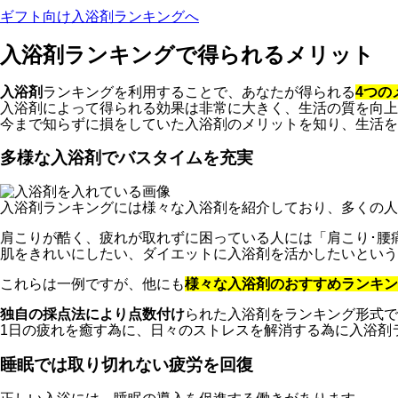
ギフト向け入浴剤ランキングへ
入浴剤ランキングで得られるメリット
入浴剤
ランキングを利用することで、あなたが得られる
4つの
入浴剤によって得られる効果は非常に大きく、生活の質を向上
今まで知らずに損をしていた入浴剤のメリットを知り、生活を
多様な入浴剤でバスタイムを充実
入浴剤ランキングには様々な入浴剤を紹介しており、多くの人
肩こりが酷く、疲れが取れずに困っている人には「肩こり･腰
肌をきれいにしたい、ダイエットに入浴剤を活かしたいという
これらは一例ですが、他にも
様々な入浴剤のおすすめランキ
独自の採点法により点数付け
られた入浴剤をランキング形式で
1日の疲れを癒す為に、日々のストレスを解消する為に入浴剤
睡眠では取り切れない疲労を回復