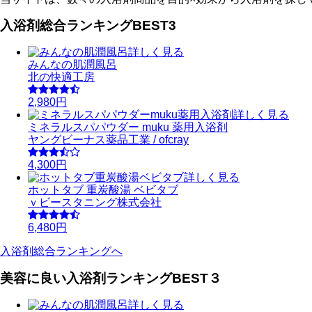
入浴剤総合ランキングBEST3
詳しく見る
みんなの肌潤風呂
北の快適工房
2,980円
詳しく見る
ミネラルスパパウダー muku 薬用入浴剤
ヤングビーナス薬品工業 / ofcray
4,300円
詳しく見る
ホットタブ 重炭酸湯 ベビタブ
ｖビースタニング株式会社
6,480円
入浴剤総合ランキングへ
美容に良い入浴剤ランキングBEST３
詳しく見る