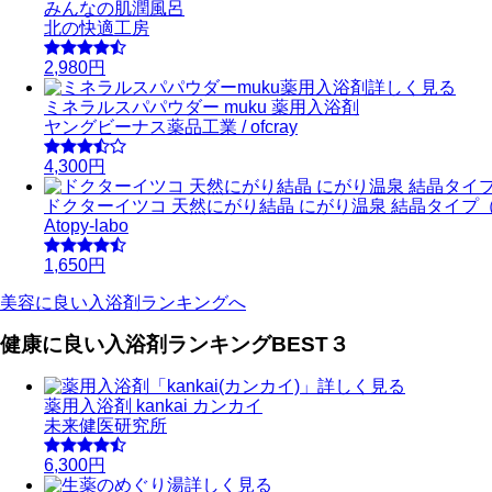
みんなの肌潤風呂
北の快適工房
2,980円
詳しく見る
ミネラルスパパウダー muku 薬用入浴剤
ヤングビーナス薬品工業 / ofcray
4,300円
ドクターイツコ 天然にがり結晶 にがり温泉 結晶タイプ（5
Atopy-labo
1,650円
美容に良い入浴剤ランキングへ
健康に良い入浴剤ランキングBEST３
詳しく見る
薬用入浴剤 kankai カンカイ
未来健医研究所
6,300円
詳しく見る