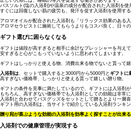
正しい入浴には、睡眠の導入を促進する働きがあります。
バスソルト(塩の入浴剤)や温泉の成分が配合された入浴剤を
すぐには回復しない肌の疲労も、発汗を促す入浴剤を使用する
アロマオイルが配合された入浴剤も「リラックス効果のある入
アロマセラピストに施術してもらうよりもコスパ良く、日々の
ギフト選びに困らなくなる
ギフトは値段が高すぎると相手に余計なプレッシャーを与えて
安すぎると心がこもっていないように思われてしまいます。
ギフトはしっかりと使える物、消費出来る物でないと貰って嬉
入浴剤は
、セットで購入すると3000円から5000円と
ギフトに
高すぎない価格帯、しっかりと使える貰って嬉しい贈り物。
ギフトの条件を見事に満たしているので、ギフトには入浴剤が
もちろん、高すぎない価格帯でも入浴剤としての効能は非常に
入浴剤と合わせてバスグッズをセットとして贈るとより一層喜
ギフト用の入浴剤は、当サイトで紹介している入浴剤ランキン
贈り宛が喜ぶような効能の入浴剤を効率よく探すことが出来る
入浴剤での健康管理が実現する