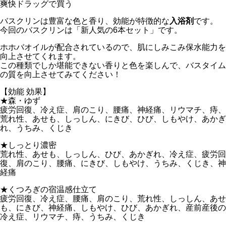
爽快ドラッグで買う
バスクリンは豊富な色と香り、効能が特徴的な
入浴剤
です。
今回のバスクリンは「新人気の6本セット」です。
ホホバオイルが配合されているので、肌にしみこみ保水能力を
向上させてくれます。
この種類でしか堪能できない香りと色を楽しんで、バスタイム
の質を向上させてみてください！
【効能 効果】
★森・ゆず
疲労回復、冷え症、肩のこり、腰痛、神経痛、リウマチ、痔、
荒れ性、あせも、しっしん、にきび、ひび、しもやけ、あかぎ
れ、うちみ、くじき
★しっとり濃密
荒れ性、あせも、しっしん、ひび、あかぎれ、冷え症、疲労回
復、肩のこり、腰痛、にきび、しもやけ、うちみ、くじき、神
経痛
★くつろぎの宿温感仕立て
疲労回復、冷え症、腰痛、肩のこり、荒れ性、しっしん、あせ
も、にきび、神経痛、しもやけ、ひび、あかぎれ、産前産後の
冷え症、リウマチ、痔、うちみ、くじき