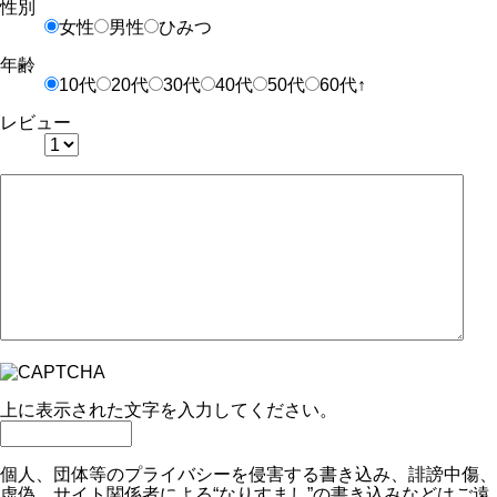
性別
女性
男性
ひみつ
年齢
10代
20代
30代
40代
50代
60代↑
レビュー
上に表示された文字を入力してください。
個人、団体等のプライバシーを侵害する書き込み、誹謗中傷、
虚偽、サイト関係者による“なりすまし”の書き込みなどはご遠