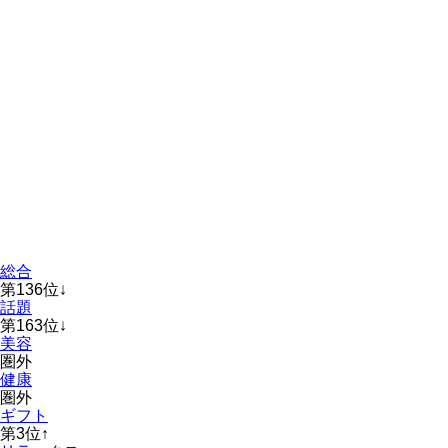
総合
第
136
位
↓
話題
第
163
位
↓
美容
圏外
健康
圏外
ギフト
第
3
位
↑