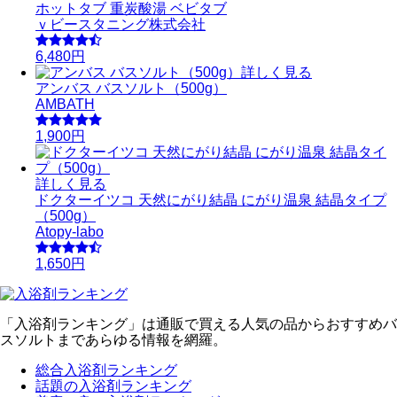
ホットタブ 重炭酸湯 ベビタブ
ｖビースタニング株式会社
6,480円
詳しく見る
アンバス バスソルト（500g）
AMBATH
1,900円
詳しく見る
ドクターイツコ 天然にがり結晶 にがり温泉 結晶タイプ
（500g）
Atopy-labo
1,650円
「入浴剤ランキング」は通販で買える人気の品からおすすめバ
スソルトまであらゆる情報を網羅。
総合入浴剤ランキング
話題の入浴剤ランキング