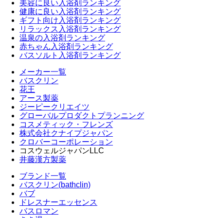
美容に良い入浴剤ランキング
健康に良い入浴剤ランキング
ギフト向け入浴剤ランキング
リラックス入浴剤ランキング
温泉の入浴剤ランキング
赤ちゃん入浴剤ランキング
バスソルト入浴剤ランキング
メーカー一覧
バスクリン
花王
アース製薬
ジーピークリエイツ
グローバルプロダクトプランニング
コスメティック・フレンズ
株式会社クナイプジャパン
クロバーコーポレーション
コスウェルジャパンLLC
井藤漢方製薬
ブランド一覧
バスクリン(bathclin)
バブ
ドレスナーエッセンス
バスロマン