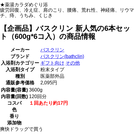
★薬湯カラダめぐり浴
疲労回復、冷え症、肩のこり、腰痛、荒れ性、神経痛、リウマ
チ、痔、うちみ、くじき
【企画品】バスクリン 新人気の6本セッ
ト（600g*6コ入）の商品情報
メーカー
バスクリン
ブランド
バスクリン(bathclin)
入浴剤カテゴリー
ギフト向け
その他
入浴剤タイプ
粉末タイプ
種別
医薬部外品
通販参考価格
2,095円
内容量(容量)
3600g
内容量(回数)
120回分
コスパ
１回あたり約17円
色
香り
添加物
爽快ドラッグで買う