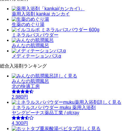
薬用入浴剤 kankai カンカイ
生薬のめぐり湯
ミネラルバスパウダー
みんなの肌潤風呂
メディテーションバスα
総合入浴剤ランキング
詳しく見る
みんなの肌潤風呂
北の快適工房
2,980円
詳しく見る
ミネラルスパパウダー muku 薬用入浴剤
ヤングビーナス薬品工業 / ofcray
4,300円
詳しく見る