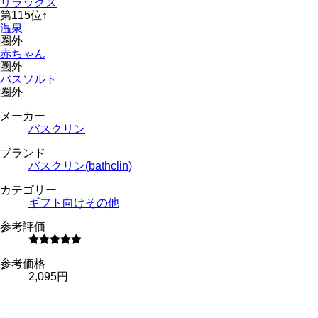
リラックス
第
115
位
↑
温泉
圏外
赤ちゃん
圏外
バスソルト
圏外
メーカー
バスクリン
ブランド
バスクリン(bathclin)
カテゴリー
ギフト向け
その他
参考評価
参考価格
2,095円