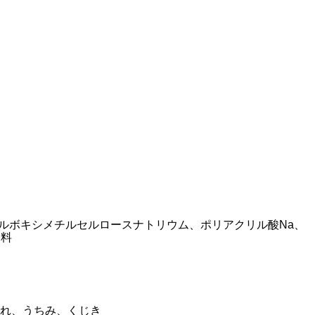
カルボキシメチルセルロースナトリウム、ポリアクリル酸Na、
香料
れ、うちみ、くじき