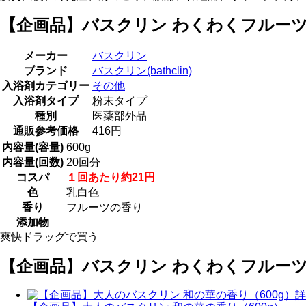
【企画品】バスクリン わくわくフルーツ
メーカー
バスクリン
ブランド
バスクリン(bathclin)
入浴剤カテゴリー
その他
入浴剤タイプ
粉末タイプ
種別
医薬部外品
通販参考価格
416円
内容量(容量)
600g
内容量(回数)
20回分
コスパ
１回あたり約21円
色
乳白色
香り
フルーツの香り
添加物
爽快ドラッグで買う
【企画品】バスクリン わくわくフルーツ
詳