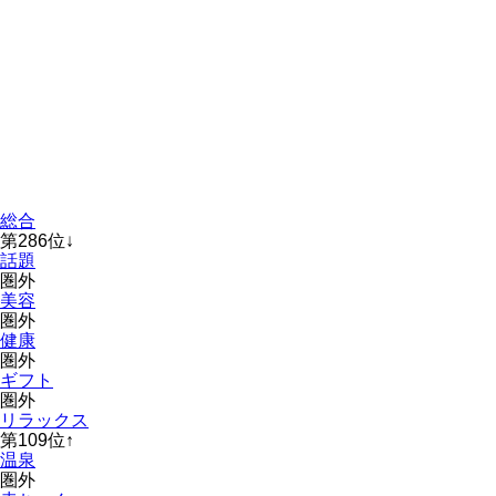
総合
第
286
位
↓
話題
圏外
美容
圏外
健康
圏外
ギフト
圏外
リラックス
第
109
位
↑
温泉
圏外