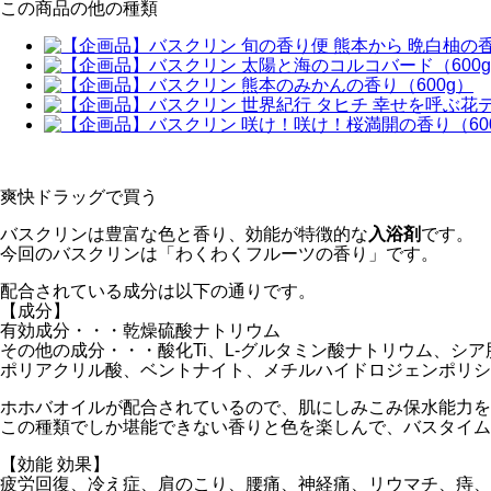
この商品の他の種類
爽快ドラッグで買う
バスクリンは豊富な色と香り、効能が特徴的な
入浴剤
です。
今回のバスクリンは「わくわくフルーツの香り」です。
配合されている成分は以下の通りです。
【成分】
有効成分・・・乾燥硫酸ナトリウム
その他の成分・・・酸化Ti、L-グルタミン酸ナトリウム、シ
ポリアクリル酸、ベントナイト、メチルハイドロジェンポリシ
ホホバオイルが配合されているので、肌にしみこみ保水能力を
この種類でしか堪能できない香りと色を楽しんで、バスタイム
【効能 効果】
疲労回復、冷え症、肩のこり、腰痛、神経痛、リウマチ、痔、