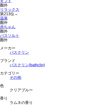
ギフト
圏外
リラックス
第
213
位
→
温泉
圏外
赤ちゃん
圏外
バスソルト
圏外
メーカー
バスクリン
ブランド
バスクリン(bathclin)
カテゴリー
その他
色
クリアブルー
香り
ラムネの香り