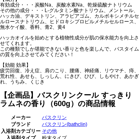
有効成分・・・炭酸Na、炭酸水素Na、乾燥硫酸ナトリウム
その他の成分・・・L-グルタミン酸ナトリウム、メントール、
ハッカ油、デキストリン、アラビアゴム、カルボキシメチルセ
ルロースナトリウム、ヒドロキシプロピルメチルセルロース、
無水ケイ酸、香料、青2、黄4
ハッカオイルを始めとする植物性成分が肌の保水能力を向上さ
せてくれます。
この種類でしか堪能できない香りと色を楽しんで、バスタイム
の質を向上させてみてください！
【効能 効果】
疲労回復、冷え症、肩のこり、腰痛、神経痛、リウマチ、痔、
荒れ性、あせも、しっしん、にきび、ひび、しもやけ、あかぎ
れ、うちみ、くじき
【企画品】バスクリンクール すっきり
ラムネの香り（600g）の商品情報
メーカー
バスクリン
ブランド
バスクリン(bathclin)
入浴剤カテゴリー
その他
入浴剤タイプ
粉末タイプ