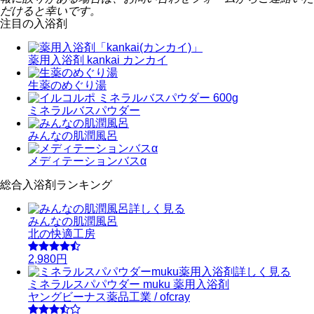
だけると幸いです。
注目の入浴剤
薬用入浴剤 kankai カンカイ
生薬のめぐり湯
ミネラルバスパウダー
みんなの肌潤風呂
メディテーションバスα
総合入浴剤ランキング
詳しく見る
みんなの肌潤風呂
北の快適工房
2,980円
詳しく見る
ミネラルスパパウダー muku 薬用入浴剤
ヤングビーナス薬品工業 / ofcray