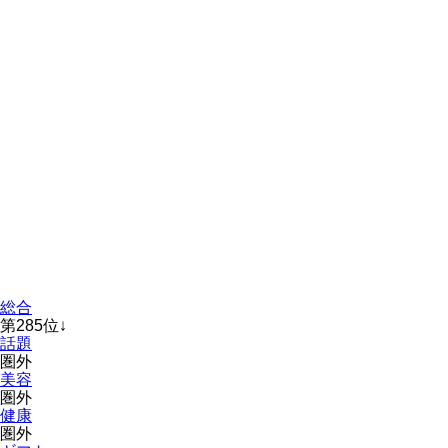
総合
第
285
位
↓
話題
圏外
美容
圏外
健康
圏外