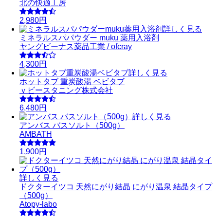
北の快適工房
2,980円
詳しく見る
ミネラルスパパウダー muku 薬用入浴剤
ヤングビーナス薬品工業 / ofcray
4,300円
詳しく見る
ホットタブ 重炭酸湯 ベビタブ
ｖビースタニング株式会社
6,480円
詳しく見る
アンバス バスソルト（500g）
AMBATH
1,900円
詳しく見る
ドクターイツコ 天然にがり結晶 にがり温泉 結晶タイプ
（500g）
Atopy-labo