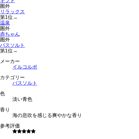
ギフト
圏外
リラックス
第
1
位
→
温泉
圏外
赤ちゃん
圏外
バスソルト
第
1
位
→
メーカー
イルコルポ
カテゴリー
バスソルト
色
淡い青色
香り
海の息吹を感じる爽やかな香り
参考評価