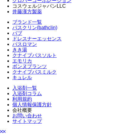
クロバーコーポレーション
コスウェルジャパンLLC
井藤漢方製薬
ブランド一覧
バスクリン(bathclin)
バブ
ドレスナーエッセンス
バスロマン
きき湯
クナイプバスソルト
エモリカ
ボンヌプランツ
クナイプバスミルク
キュレル
入浴剤一覧
入浴剤コラム
利用規約
個人情報保護方針
会社概要
お問い合わせ
サイトマップ