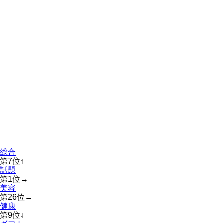
総合
第
7
位
↑
話題
第
1
位
→
美容
第
26
位
→
健康
第
9
位
↓