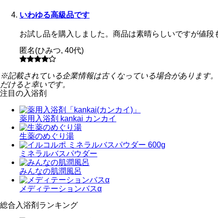
いわゆる高級品です
お試し品を購入しました。商品は素晴らしいですが値段
匿名
(
ひみつ
,
40代
)
※記載されている企業情報は古くなっている場合があります。
だけると幸いです。
注目の入浴剤
薬用入浴剤 kankai カンカイ
生薬のめぐり湯
ミネラルバスパウダー
みんなの肌潤風呂
メディテーションバスα
総合入浴剤ランキング