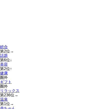
総合
第
2
位
→
話題
第
6
位
↓
美容
第
2
位
↑
健康
圏外
ギフト
圏外
リラックス
第
236
位
→
温泉
第
1
位
→
赤ちゃん