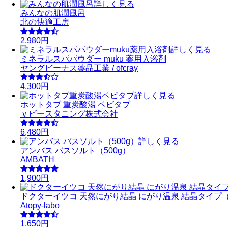
詳しく見る
みんなの肌潤風呂
北の快適工房
2,980円
詳しく見る
ミネラルスパパウダー muku 薬用入浴剤
ヤングビーナス薬品工業 / ofcray
4,300円
詳しく見る
ホットタブ 重炭酸湯 ベビタブ
ｖビースタニング株式会社
6,480円
詳しく見る
アンバス バスソルト（500g）
AMBATH
1,900円
ドクターイツコ 天然にがり結晶 にがり温泉 結晶タイプ（5
Atopy-labo
1,650円