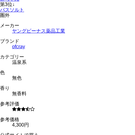
第
3
位
↓
バスソルト
圏外
メーカー
ヤングビーナス薬品工業
ブランド
ofcray
カテゴリー
温泉系
色
無色
香り
無香料
参考評価
参考価格
4,300円