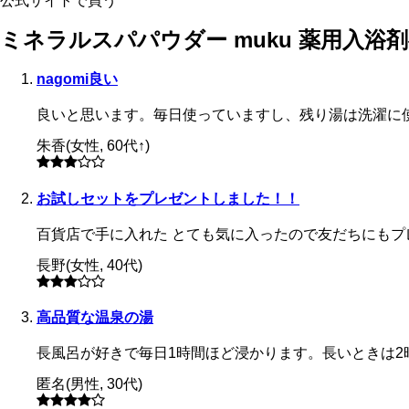
公式サイトで買う
ミネラルスパパウダー muku 薬用入浴
nagomi良い
良いと思います。毎日使っていますし、残り湯は洗濯に
朱香
(
女性
,
60代↑
)
お試しセットをプレゼントしました！！
百貨店で手に入れた とても気に入ったので友だちにもプ
長野
(
女性
,
40代
)
高品質な温泉の湯
長風呂が好きで毎日1時間ほど浸かります。長いときは2
匿名
(
男性
,
30代
)