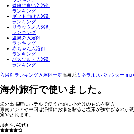
ランキング
健康に良い入浴剤
ランキング
ギフト向け入浴剤
ランキング
リラックス入浴剤
ランキング
温泉の入浴剤
ランキング
赤ちゃん入浴剤
ランキング
バスソルト入浴剤
ランキング
入浴剤ランキング
入浴剤一覧
温泉系
ミネラルスパパウダー muk
海外旅行で使いました。
海外出張時にホテルで使うために小分けのものを購入
東南アジアや中国は浴槽にお湯を貼ると塩素が強すぎるのか硬
癒やされます。
л
(
男性
,
40代
)