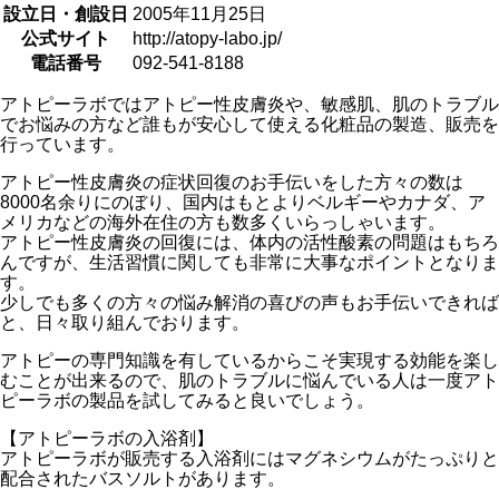
設立日・創設日
2005年11月25日
公式サイト
http://atopy-labo.jp/
電話番号
092-541-8188
アトピーラボではアトピー性皮膚炎や、敏感肌、肌のトラブル
でお悩みの方など誰もが安心して使える化粧品の製造、販売を
行っています。
アトピー性皮膚炎の症状回復のお手伝いをした方々の数は
8000名余りにのぼり、国内はもとよりベルギーやカナダ、ア
メリカなどの海外在住の方も数多くいらっしゃいます。
アトピー性皮膚炎の回復には、体内の活性酸素の問題はもちろ
んですが、生活習慣に関しても非常に大事なポイントとなりま
す。
少しでも多くの方々の悩み解消の喜びの声もお手伝いできれば
と、日々取り組んでおります。
アトピーの専門知識を有しているからこそ実現する効能を楽し
むことが出来るので、肌のトラブルに悩んでいる人は一度アト
ピーラボの製品を試してみると良いでしょう。
【アトピーラボの入浴剤】
アトピーラボが販売する入浴剤にはマグネシウムがたっぷりと
配合されたバスソルトがあります。