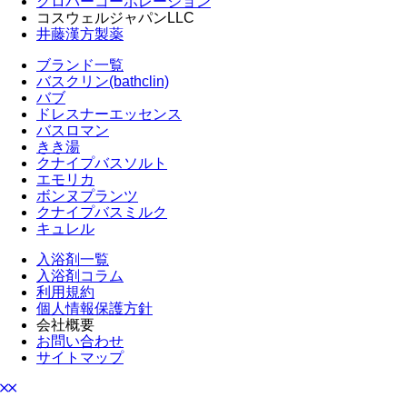
クロバーコーポレーション
コスウェルジャパンLLC
井藤漢方製薬
ブランド一覧
バスクリン(bathclin)
バブ
ドレスナーエッセンス
バスロマン
きき湯
クナイプバスソルト
エモリカ
ボンヌプランツ
クナイプバスミルク
キュレル
入浴剤一覧
入浴剤コラム
利用規約
個人情報保護方針
会社概要
お問い合わせ
サイトマップ