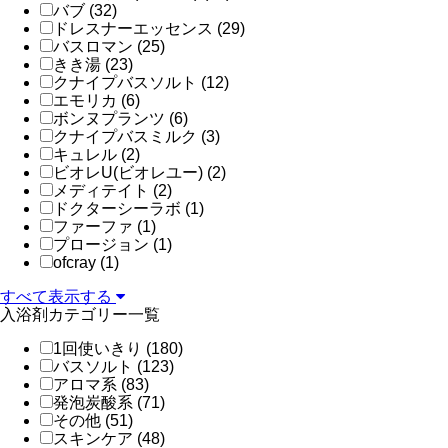
バブ (32)
ドレスナーエッセンス (29)
バスロマン (25)
きき湯 (23)
クナイプバスソルト (12)
エモリカ (6)
ボンヌプランツ (6)
クナイプバスミルク (3)
キュレル (2)
ビオレU(ビオレユー) (2)
メディテイト (2)
ドクターシーラボ (1)
ファーファ (1)
プロージョン (1)
ofcray (1)
すべて表示する
入浴剤カテゴリー一覧
1回使いきり (180)
バスソルト (123)
アロマ系 (83)
発泡炭酸系 (71)
その他 (51)
スキンケア (48)