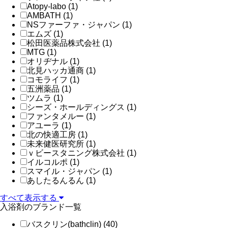
Atopy-labo (1)
AMBATH (1)
NSファーファ・ジャパン (1)
エムズ (1)
松田医薬品株式会社 (1)
MTG (1)
オリヂナル (1)
北見ハッカ通商 (1)
コモライフ (1)
五洲薬品 (1)
ツムラ (1)
シーズ・ホールディングス (1)
ファンタメルー (1)
アユーラ (1)
北の快適工房 (1)
未来健医研究所 (1)
ｖビースタニング株式会社 (1)
イルコルポ (1)
スマイル・ジャパン (1)
あしたるんるん (1)
すべて表示する
入浴剤のブランド一覧
バスクリン(bathclin) (40)