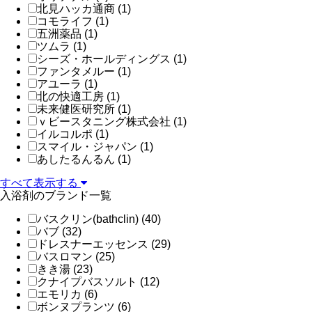
北見ハッカ通商 (1)
コモライフ (1)
五洲薬品 (1)
ツムラ (1)
シーズ・ホールディングス (1)
ファンタメルー (1)
アユーラ (1)
北の快適工房 (1)
未来健医研究所 (1)
ｖビースタニング株式会社 (1)
イルコルポ (1)
スマイル・ジャパン (1)
あしたるんるん (1)
すべて表示する
入浴剤のブランド一覧
バスクリン(bathclin) (40)
バブ (32)
ドレスナーエッセンス (29)
バスロマン (25)
きき湯 (23)
クナイプバスソルト (12)
エモリカ (6)
ボンヌプランツ (6)