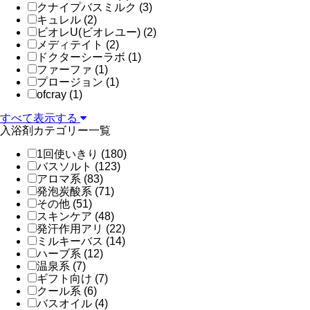
クナイプバスミルク (3)
キュレル (2)
ビオレU(ビオレユー) (2)
メディテイト (2)
ドクターシーラボ (1)
ファーファ (1)
プロージョン (1)
ofcray (1)
すべて表示する
入浴剤カテゴリー一覧
1回使いきり (180)
バスソルト (123)
アロマ系 (83)
発泡炭酸系 (71)
その他 (51)
スキンケア (48)
発汗作用アリ (22)
ミルキーバス (14)
ハーブ系 (12)
温泉系 (7)
ギフト向け (7)
クール系 (6)
バスオイル (4)