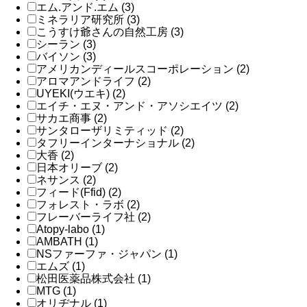
エム.アンド.エム (3)
ミネラリア研究所 (3)
こうすけ爺さんの自然工房 (3)
シーラン (3)
バイソン (3)
アメリカンディールスコーポレーション (2)
アロマアンドライフ (2)
UYEKI(ウエキ) (2)
エイチ・エヌ・アンド・アソシエイツ (2)
サカエ商事 (2)
サンタローザリミティッド (2)
タフリーインターナショナル (2)
大香 (2)
日本オリーブ (2)
ネサンス (2)
フィード(Ffid) (2)
フォレスト・ラボ (2)
フレーバーライフ社 (2)
Atopy-labo (1)
AMBATH (1)
NSファーファ・ジャパン (1)
エムズ (1)
松田医薬品株式会社 (1)
MTG (1)
オリヂナル (1)