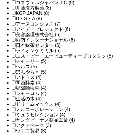
コスウェルジャパンLLC (9)
井藤漢方製薬 (8)
KGP JAPAN (8)
D・S・A (8)
アースコンシャス (7)
アイデープロジェクト (6)
美容薬理株式会社 (6)
湘南インターナショナル (6)
日本緑茶センター (6)
ライオンケミカル (6)
エス・ピー・エービューティープロダクツ (5)
チャーリー (5)
ヘルス (5)
ほんやら堂 (5)
アトラス (4)
関西酵素 (4)
紀陽除虫菊 (4)
シャーロム (4)
生活の木 (4)
ドリームマックス (4)
ノルコーポレーション (4)
ミュウセレクション (4)
ヤングビーナス薬品工業 (4)
アクアベース (3)
ウエニ貿易 (3)