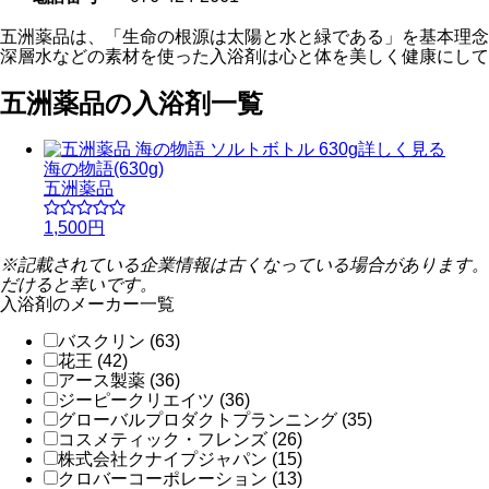
五洲薬品は、「生命の根源は太陽と水と緑である」を基本理念
深層水などの素材を使った入浴剤は心と体を美しく健康にして
五洲薬品の入浴剤一覧
詳しく見る
海の物語(630g)
五洲薬品
1,500円
※記載されている企業情報は古くなっている場合があります。
だけると幸いです。
入浴剤のメーカー一覧
バスクリン (63)
花王 (42)
アース製薬 (36)
ジーピークリエイツ (36)
グローバルプロダクトプランニング (35)
コスメティック・フレンズ (26)
株式会社クナイプジャパン (15)
クロバーコーポレーション (13)