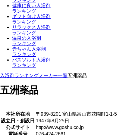
ランキング
健康に良い入浴剤
ランキング
ギフト向け入浴剤
ランキング
リラックス入浴剤
ランキング
温泉の入浴剤
ランキング
赤ちゃん入浴剤
ランキング
バスソルト入浴剤
ランキング
入浴剤ランキング
メーカー一覧
五洲薬品
五洲薬品
本社所在地
〒939-8201 富山県富山市花園町1-1-5
設立日・創設日
1947年8月25日
公式サイト
http://www.goshu.co.jp
電話番号
076-424-2661