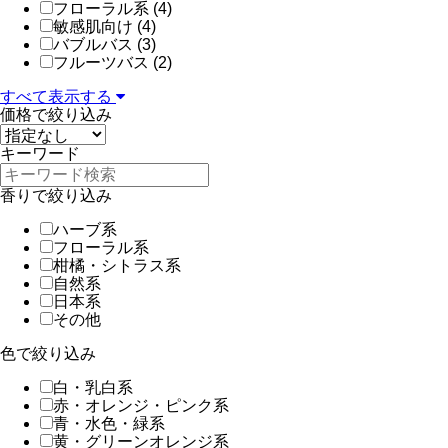
フローラル系 (4)
敏感肌向け (4)
バブルバス (3)
フルーツバス (2)
すべて表示する
価格で絞り込み
キーワード
香りで絞り込み
ハーブ系
フローラル系
柑橘・シトラス系
自然系
日本系
その他
色で絞り込み
白・乳白系
赤・オレンジ・ピンク系
青・水色・緑系
黄・グリーンオレンジ系