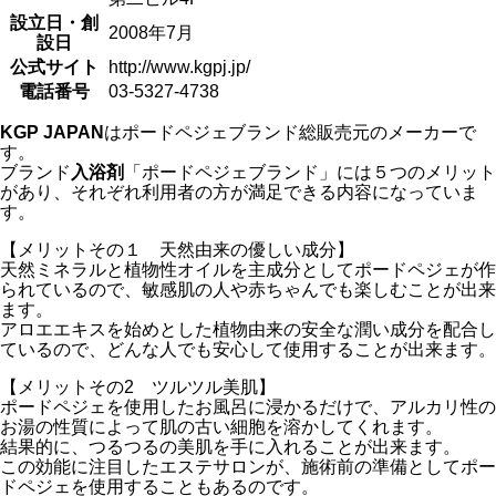
設立日・創
2008年7月
設日
公式サイト
http://www.kgpj.jp/
電話番号
03-5327-4738
KGP JAPAN
はポードペジェブランド総販売元のメーカーで
す。
ブランド
入浴剤
「ポードペジェブランド」には５つのメリット
があり、それぞれ利用者の方が満足できる内容になっていま
す。
【メリットその１ 天然由来の優しい成分】
天然ミネラルと植物性オイルを主成分としてポードペジェが作
られているので、敏感肌の人や赤ちゃんでも楽しむことが出来
ます。
アロエエキスを始めとした植物由来の安全な潤い成分を配合し
ているので、どんな人でも安心して使用することが出来ます。
【メリットその2 ツルツル美肌】
ポードペジェを使用したお風呂に浸かるだけで、アルカリ性の
お湯の性質によって肌の古い細胞を溶かしてくれます。
結果的に、つるつるの美肌を手に入れることが出来ます。
この効能に注目したエステサロンが、施術前の準備としてポー
ドペジェを使用することもあるのです。