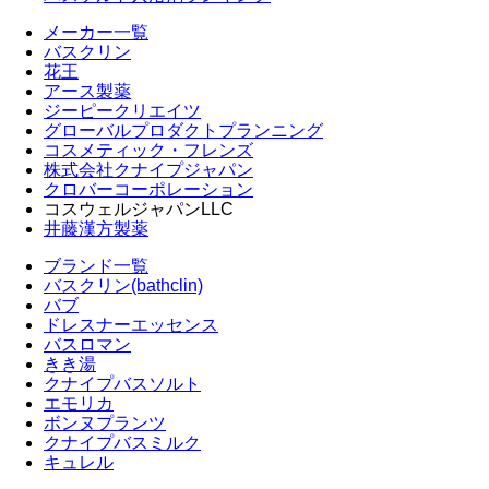
メーカー一覧
バスクリン
花王
アース製薬
ジーピークリエイツ
グローバルプロダクトプランニング
コスメティック・フレンズ
株式会社クナイプジャパン
クロバーコーポレーション
コスウェルジャパンLLC
井藤漢方製薬
ブランド一覧
バスクリン(bathclin)
バブ
ドレスナーエッセンス
バスロマン
きき湯
クナイプバスソルト
エモリカ
ボンヌプランツ
クナイプバスミルク
キュレル