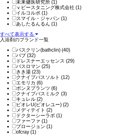
未来健医研究所 (1)
ｖビースタニング株式会社 (1)
イルコルポ (1)
スマイル・ジャパン (1)
あしたるんるん (1)
すべて表示する
入浴剤のブランド一覧
バスクリン(bathclin) (40)
バブ (32)
ドレスナーエッセンス (29)
バスロマン (25)
きき湯 (23)
クナイプバスソルト (12)
エモリカ (6)
ボンヌプランツ (6)
クナイプバスミルク (3)
キュレル (2)
ビオレU(ビオレユー) (2)
メディテイト (2)
ドクターシーラボ (1)
ファーファ (1)
プロージョン (1)
ofcray (1)