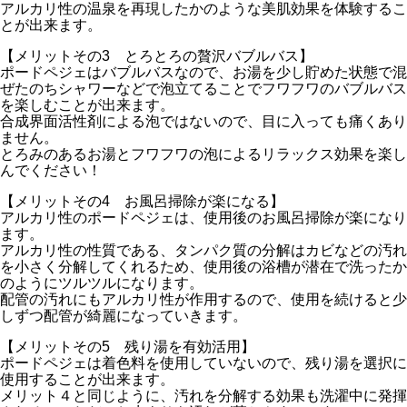
アルカリ性の温泉を再現したかのような美肌効果を体験するこ
とが出来ます。
【メリットその3 とろとろの贅沢バブルバス】
ポードペジェはバブルバスなので、お湯を少し貯めた状態で混
ぜたのちシャワーなどで泡立てることでフワフワのバブルバス
を楽しむことが出来ます。
合成界面活性剤による泡ではないので、目に入っても痛くあり
ません。
とろみのあるお湯とフワフワの泡によるリラックス効果を楽し
んでください！
【メリットその4 お風呂掃除が楽になる】
アルカリ性のポードペジェは、使用後のお風呂掃除が楽になり
ます。
アルカリ性の性質である、タンパク質の分解はカビなどの汚れ
を小さく分解してくれるため、使用後の浴槽が潜在で洗ったか
のようにツルツルになります。
配管の汚れにもアルカリ性が作用するので、使用を続けると少
しずつ配管が綺麗になっていきます。
【メリットその5 残り湯を有効活用】
ポードペジェは着色料を使用していないので、残り湯を選択に
使用することが出来ます。
メリット４と同じように、汚れを分解する効果も洗濯中に発揮