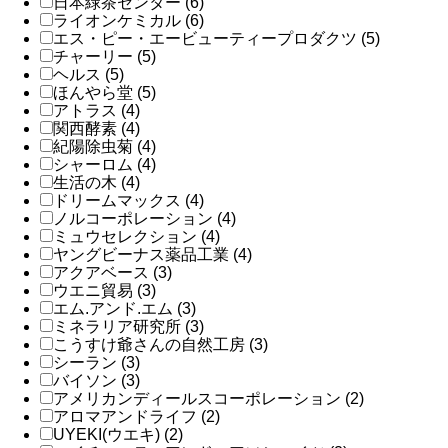
日本緑茶センター (6)
ライオンケミカル (6)
エス・ピー・エービューティープロダクツ (5)
チャーリー (5)
ヘルス (5)
ほんやら堂 (5)
アトラス (4)
関西酵素 (4)
紀陽除虫菊 (4)
シャーロム (4)
生活の木 (4)
ドリームマックス (4)
ノルコーポレーション (4)
ミュウセレクション (4)
ヤングビーナス薬品工業 (4)
アクアベース (3)
ウエニ貿易 (3)
エム.アンド.エム (3)
ミネラリア研究所 (3)
こうすけ爺さんの自然工房 (3)
シーラン (3)
バイソン (3)
アメリカンディールスコーポレーション (2)
アロマアンドライフ (2)
UYEKI(ウエキ) (2)