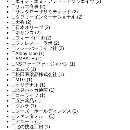
エイチ・エヌ・アンド・アソシエイツ (2)
サカエ商事 (2)
サンタローザリミティッド (2)
タフリーインターナショナル (2)
大香 (2)
日本オリーブ (2)
ネサンス (2)
フィード(Ffid) (2)
フォレスト・ラボ (2)
フレーバーライフ社 (2)
Atopy-labo (1)
AMBATH (1)
NSファーファ・ジャパン (1)
エムズ (1)
松田医薬品株式会社 (1)
MTG (1)
オリヂナル (1)
北見ハッカ通商 (1)
コモライフ (1)
五洲薬品 (1)
ツムラ (1)
シーズ・ホールディングス (1)
ファンタメルー (1)
アユーラ (1)
北の快適工房 (1)