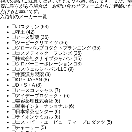
利用の際はご注意くださいますようお願い致します。また、情
報に誤りがある場合は、お問い合わせフォームからご連絡いた
だけると幸いです。
入浴剤のメーカー一覧
バスクリン (63)
花王 (42)
アース製薬 (36)
ジーピークリエイツ (36)
グローバルプロダクトプランニング (35)
コスメティック・フレンズ (26)
株式会社クナイプジャパン (15)
クロバーコーポレーション (13)
コスウェルジャパンLLC (9)
井藤漢方製薬 (8)
KGP JAPAN (8)
D・S・A (8)
アースコンシャス (7)
アイデープロジェクト (6)
美容薬理株式会社 (6)
湘南インターナショナル (6)
日本緑茶センター (6)
ライオンケミカル (6)
エス・ピー・エービューティープロダクツ (5)
チャーリー (5)