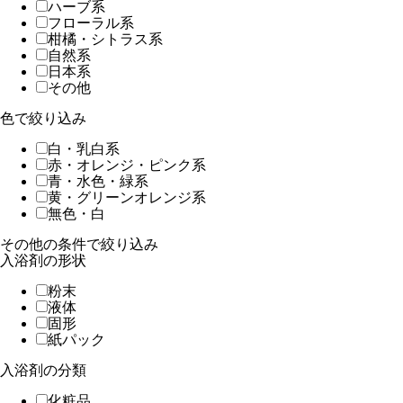
ハーブ系
フローラル系
柑橘・シトラス系
自然系
日本系
その他
色で絞り込み
白・乳白系
赤・オレンジ・ピンク系
青・水色・緑系
黄・グリーンオレンジ系
無色・白
その他の条件で絞り込み
入浴剤の形状
粉末
液体
固形
紙パック
入浴剤の分類
化粧品