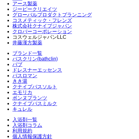
アース製薬
ジーピークリエイツ
グローバルプロダクトプランニング
コスメティック・フレンズ
株式会社クナイプジャパン
クロバーコーポレーション
コスウェルジャパンLLC
井藤漢方製薬
ブランド一覧
バスクリン(bathclin)
バブ
ドレスナーエッセンス
バスロマン
きき湯
クナイプバスソルト
エモリカ
ボンヌプランツ
クナイプバスミルク
キュレル
入浴剤一覧
入浴剤コラム
利用規約
個人情報保護方針