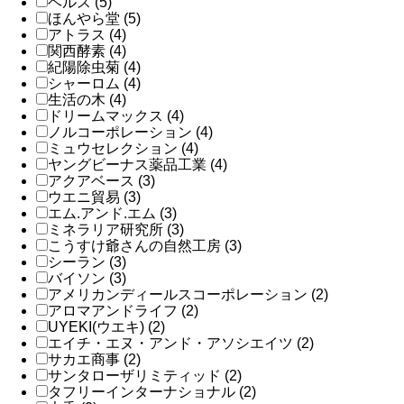
ヘルス (5)
ほんやら堂 (5)
アトラス (4)
関西酵素 (4)
紀陽除虫菊 (4)
シャーロム (4)
生活の木 (4)
ドリームマックス (4)
ノルコーポレーション (4)
ミュウセレクション (4)
ヤングビーナス薬品工業 (4)
アクアベース (3)
ウエニ貿易 (3)
エム.アンド.エム (3)
ミネラリア研究所 (3)
こうすけ爺さんの自然工房 (3)
シーラン (3)
バイソン (3)
アメリカンディールスコーポレーション (2)
アロマアンドライフ (2)
UYEKI(ウエキ) (2)
エイチ・エヌ・アンド・アソシエイツ (2)
サカエ商事 (2)
サンタローザリミティッド (2)
タフリーインターナショナル (2)