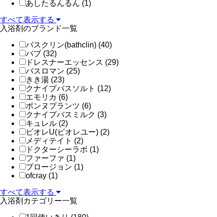
あしたるんるん (1)
すべて表示する
入浴剤のブランド一覧
バスクリン(bathclin) (40)
バブ (32)
ドレスナーエッセンス (29)
バスロマン (25)
きき湯 (23)
クナイプバスソルト (12)
エモリカ (6)
ボンヌプランツ (6)
クナイプバスミルク (3)
キュレル (2)
ビオレU(ビオレユー) (2)
メディテイト (2)
ドクターシーラボ (1)
ファーファ (1)
プロージョン (1)
ofcray (1)
すべて表示する
入浴剤カテゴリー一覧