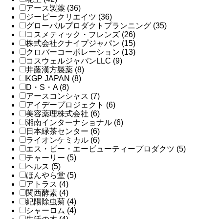
アース製薬 (36)
ジーピークリエイツ (36)
グローバルプロダクトプランニング (35)
コスメティック・フレンズ (26)
株式会社クナイプジャパン (15)
クロバーコーポレーション (13)
コスウェルジャパンLLC (9)
井藤漢方製薬 (8)
KGP JAPAN (8)
D・S・A (8)
アースコンシャス (7)
アイデープロジェクト (6)
美容薬理株式会社 (6)
湘南インターナショナル (6)
日本緑茶センター (6)
ライオンケミカル (6)
エス・ピー・エービューティープロダクツ (5)
チャーリー (5)
ヘルス (5)
ほんやら堂 (5)
アトラス (4)
関西酵素 (4)
紀陽除虫菊 (4)
シャーロム (4)