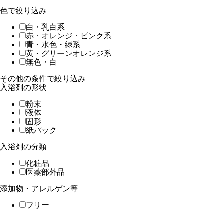
色で絞り込み
白・乳白系
赤・オレンジ・ピンク系
青・水色・緑系
黄・グリーンオレンジ系
無色・白
その他の条件で絞り込み
入浴剤の形状
粉末
液体
固形
紙パック
入浴剤の分類
化粧品
医薬部外品
添加物・アレルゲン等
フリー