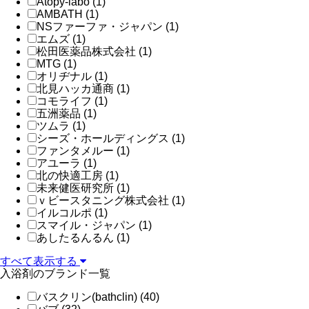
Atopy-labo (1)
AMBATH (1)
NSファーファ・ジャパン (1)
エムズ (1)
松田医薬品株式会社 (1)
MTG (1)
オリヂナル (1)
北見ハッカ通商 (1)
コモライフ (1)
五洲薬品 (1)
ツムラ (1)
シーズ・ホールディングス (1)
ファンタメルー (1)
アユーラ (1)
北の快適工房 (1)
未来健医研究所 (1)
ｖビースタニング株式会社 (1)
イルコルポ (1)
スマイル・ジャパン (1)
あしたるんるん (1)
すべて表示する
入浴剤のブランド一覧
バスクリン(bathclin) (40)