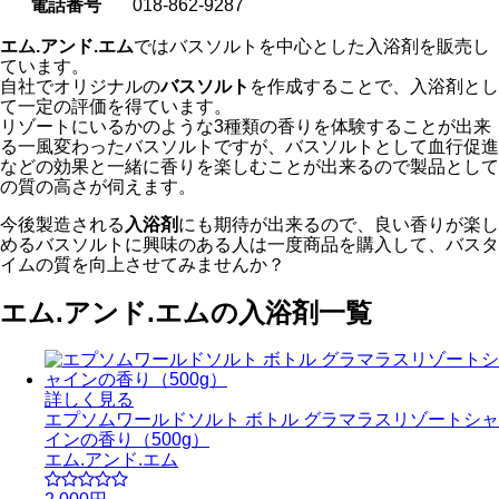
電話番号
018-862-9287
エム.アンド.エム
ではバスソルトを中心とした入浴剤を販売し
ています。
自社でオリジナルの
バスソルト
を作成することで、入浴剤とし
て一定の評価を得ています。
リゾートにいるかのような3種類の香りを体験することが出来
る一風変わったバスソルトですが、バスソルトとして血行促進
などの効果と一緒に香りを楽しむことが出来るので製品として
の質の高さが伺えます。
今後製造される
入浴剤
にも期待が出来るので、良い香りが楽し
めるバスソルトに興味のある人は一度商品を購入して、バスタ
イムの質を向上させてみませんか？
エム.アンド.エムの入浴剤一覧
詳しく見る
エプソムワールドソルト ボトル グラマラスリゾートシャ
インの香り（500g）
エム.アンド.エム