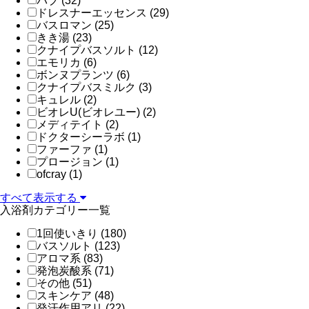
バブ (32)
ドレスナーエッセンス (29)
バスロマン (25)
きき湯 (23)
クナイプバスソルト (12)
エモリカ (6)
ボンヌプランツ (6)
クナイプバスミルク (3)
キュレル (2)
ビオレU(ビオレユー) (2)
メディテイト (2)
ドクターシーラボ (1)
ファーファ (1)
プロージョン (1)
ofcray (1)
すべて表示する
入浴剤カテゴリー一覧
1回使いきり (180)
バスソルト (123)
アロマ系 (83)
発泡炭酸系 (71)
その他 (51)
スキンケア (48)
発汗作用アリ (22)