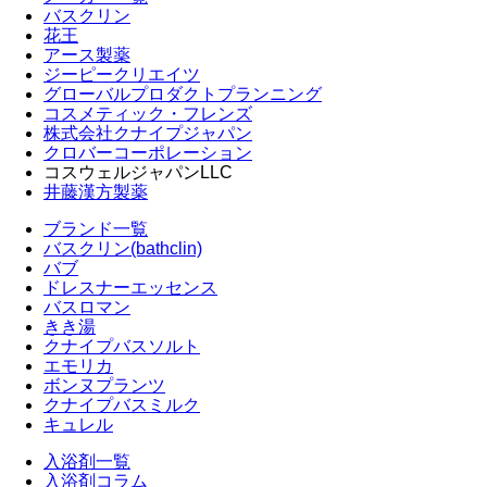
バスクリン
花王
アース製薬
ジーピークリエイツ
グローバルプロダクトプランニング
コスメティック・フレンズ
株式会社クナイプジャパン
クロバーコーポレーション
コスウェルジャパンLLC
井藤漢方製薬
ブランド一覧
バスクリン(bathclin)
バブ
ドレスナーエッセンス
バスロマン
きき湯
クナイプバスソルト
エモリカ
ボンヌプランツ
クナイプバスミルク
キュレル
入浴剤一覧
入浴剤コラム