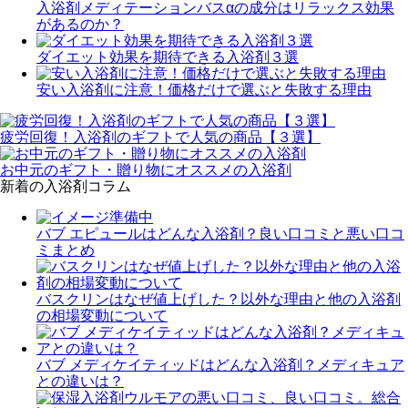
入浴剤メディテーションバスαの成分はリラックス効果
があるのか？
ダイエット効果を期待できる入浴剤３選
安い入浴剤に注意！価格だけで選ぶと失敗する理由
疲労回復！入浴剤のギフトで人気の商品【３選】
お中元のギフト・贈り物にオススメの入浴剤
新着の入浴剤コラム
バブ エピュールはどんな入浴剤？良い口コミと悪い口コ
ミまとめ
バスクリンはなぜ値上げした？以外な理由と他の入浴剤
の相場変動について
バブ メディケイティッドはどんな入浴剤？メディキュア
との違いは？