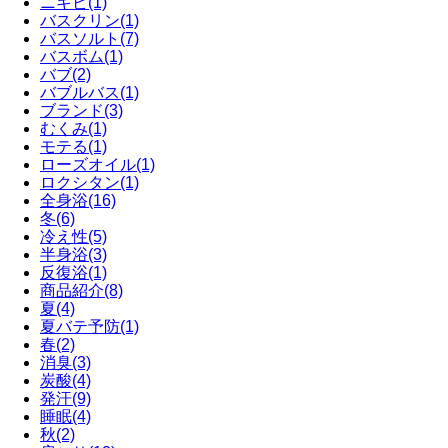
ニキビ
(1)
バスクリン
(1)
バスソルト
(7)
バスボム
(1)
バブ
(2)
バブルバス
(1)
ブランド
(3)
むくみ
(1)
モテる
(1)
ローズオイル
(1)
ロクシタン
(1)
全身浴
(16)
冬
(6)
冷え性
(5)
半身浴
(3)
反復浴
(1)
商品紹介
(8)
夏
(4)
夏バテ予防
(1)
春
(2)
消臭
(3)
炭酸
(4)
発汗
(9)
睡眠
(4)
秋
(2)