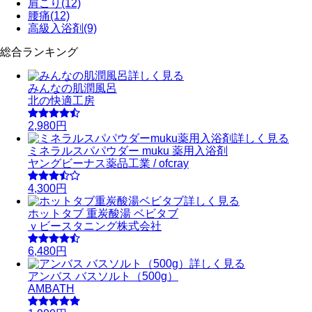
肩こり
(12)
腰痛
(12)
高級入浴剤
(9)
総合ランキング
詳しく見る
みんなの肌潤風呂
北の快適工房
2,980円
詳しく見る
ミネラルスパパウダー muku 薬用入浴剤
ヤングビーナス薬品工業 / ofcray
4,300円
詳しく見る
ホットタブ 重炭酸湯 ベビタブ
ｖビースタニング株式会社
6,480円
詳しく見る
アンバス バスソルト（500g）
AMBATH