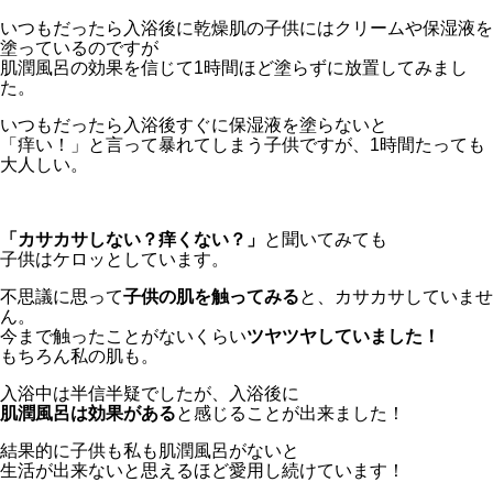
いつもだったら入浴後に乾燥肌の子供にはクリームや保湿液を
塗っているのですが
肌潤風呂の効果を信じて1時間ほど塗らずに放置してみまし
た。
いつもだったら入浴後すぐに保湿液を塗らないと
「痒い！」と言って暴れてしまう子供ですが、1時間たっても
大人しい。
「カサカサしない？痒くない？」
と聞いてみても
子供はケロッとしています。
不思議に思って
子供の肌を触ってみる
と、カサカサしていませ
ん。
今まで触ったことがないくらい
ツヤツヤしていました！
もちろん私の肌も。
入浴中は半信半疑でしたが、入浴後に
肌潤風呂は効果がある
と感じることが出来ました！
結果的に子供も私も肌潤風呂がないと
生活が出来ないと思えるほど愛用し続けています！