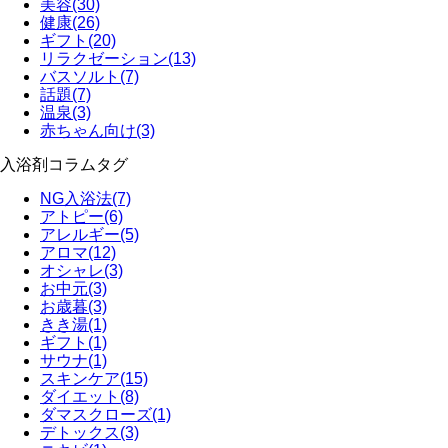
美容
(30)
健康
(26)
ギフト
(20)
リラクゼーション
(13)
バスソルト
(7)
話題
(7)
温泉
(3)
赤ちゃん向け
(3)
入浴剤コラムタグ
NG入浴法
(7)
アトピー
(6)
アレルギー
(5)
アロマ
(12)
オシャレ
(3)
お中元
(3)
お歳暮
(3)
きき湯
(1)
ギフト
(1)
サウナ
(1)
スキンケア
(15)
ダイエット
(8)
ダマスクローズ
(1)
デトックス
(3)