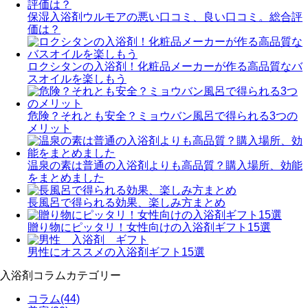
保湿入浴剤ウルモアの悪い口コミ、良い口コミ。総合評
価は？
ロクシタンの入浴剤！化粧品メーカーが作る高品質なバ
スオイルを楽しもう
危険？それとも安全？ミョウバン風呂で得られる3つの
メリット
温泉の素は普通の入浴剤よりも高品質？購入場所、効能
をまとめました
長風呂で得られる効果、楽しみ方まとめ
贈り物にピッタリ！女性向けの入浴剤ギフト15選
男性にオススメの入浴剤ギフト15選
入浴剤コラムカテゴリー
コラム
(44)