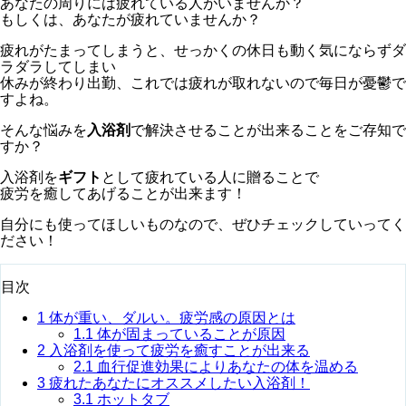
あなたの周りには疲れている人がいませんか？
もしくは、あなたが疲れていませんか？
疲れがたまってしまうと、せっかくの休日も動く気にならずダ
ラダラしてしまい
休みが終わり出勤、これでは疲れが取れないので毎日が憂鬱で
すよね。
そんな悩みを
入浴剤
で解決させることが出来ることをご存知で
すか？
入浴剤を
ギフト
として疲れている人に贈ることで
疲労を癒してあげることが出来ます！
自分にも使ってほしいものなので、ぜひチェックしていってく
ださい！
目次
1
体が重い、ダルい。疲労感の原因とは
1.1
体が固まっていることが原因
2
入浴剤を使って疲労を癒すことが出来る
2.1
血行促進効果によりあなたの体を温める
3
疲れたあなたにオススメしたい入浴剤！
3.1
ホットタブ