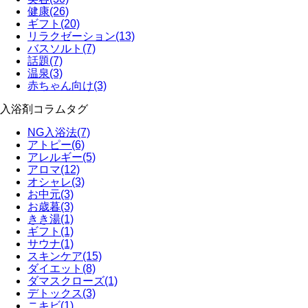
健康
(26)
ギフト
(20)
リラクゼーション
(13)
バスソルト
(7)
話題
(7)
温泉
(3)
赤ちゃん向け
(3)
入浴剤コラムタグ
NG入浴法
(7)
アトピー
(6)
アレルギー
(5)
アロマ
(12)
オシャレ
(3)
お中元
(3)
お歳暮
(3)
きき湯
(1)
ギフト
(1)
サウナ
(1)
スキンケア
(15)
ダイエット
(8)
ダマスクローズ
(1)
デトックス
(3)
ニキビ
(1)