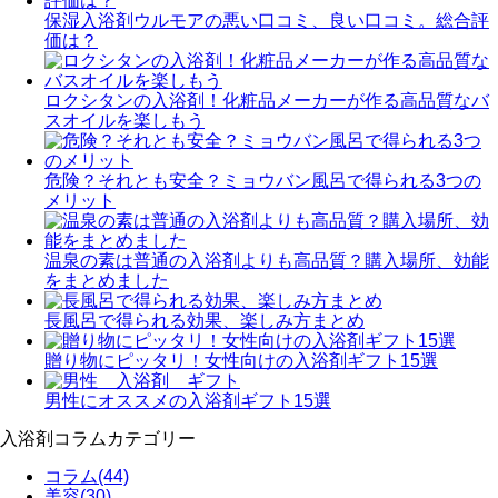
保湿入浴剤ウルモアの悪い口コミ、良い口コミ。総合評
価は？
ロクシタンの入浴剤！化粧品メーカーが作る高品質なバ
スオイルを楽しもう
危険？それとも安全？ミョウバン風呂で得られる3つの
メリット
温泉の素は普通の入浴剤よりも高品質？購入場所、効能
をまとめました
長風呂で得られる効果、楽しみ方まとめ
贈り物にピッタリ！女性向けの入浴剤ギフト15選
男性にオススメの入浴剤ギフト15選
入浴剤コラムカテゴリー
コラム
(44)
美容
(30)