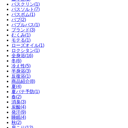
バスクリン
(1)
バスソルト
(7)
バスボム
(1)
バブ
(2)
バブルバス
(1)
ブランド
(3)
むくみ
(1)
モテる
(1)
ローズオイル
(1)
ロクシタン
(1)
全身浴
(16)
冬
(6)
冷え性
(5)
半身浴
(3)
反復浴
(1)
商品紹介
(8)
夏
(4)
夏バテ予防
(1)
春
(2)
消臭
(3)
炭酸
(4)
発汗
(9)
睡眠
(4)
秋
(2)
肩こり
(12)