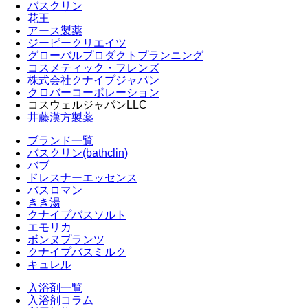
バスクリン
花王
アース製薬
ジーピークリエイツ
グローバルプロダクトプランニング
コスメティック・フレンズ
株式会社クナイプジャパン
クロバーコーポレーション
コスウェルジャパンLLC
井藤漢方製薬
ブランド一覧
バスクリン(bathclin)
バブ
ドレスナーエッセンス
バスロマン
きき湯
クナイプバスソルト
エモリカ
ボンヌプランツ
クナイプバスミルク
キュレル
入浴剤一覧
入浴剤コラム