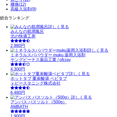
腰痛
(12)
高級入浴剤
(9)
総合ランキング
詳しく見る
みんなの肌潤風呂
北の快適工房
2,980円
詳しく見る
ミネラルスパパウダー muku 薬用入浴剤
ヤングビーナス薬品工業 / ofcray
4,300円
詳しく見る
ホットタブ 重炭酸湯 ベビタブ
ｖビースタニング株式会社
6,480円
詳しく見る
アンバス バスソルト（500g）
AMBATH
1,900円