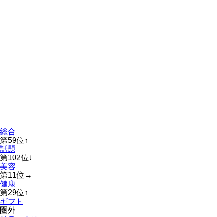
総合
第
59
位
↑
話題
第
102
位
↓
美容
第
11
位
→
健康
第
29
位
↑
ギフト
圏外