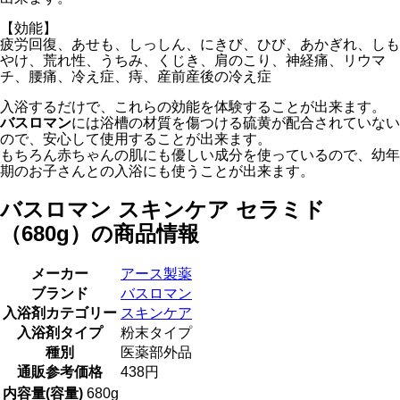
【効能】
疲労回復、あせも、しっしん、にきび、ひび、あかぎれ、しも
やけ、荒れ性、うちみ、くじき、肩のこり、神経痛、リウマ
チ、腰痛、冷え症、痔、産前産後の冷え症
入浴するだけで、これらの効能を体験することが出来ます。
バスロマン
には浴槽の材質を傷つける硫黄が配合されていない
ので、安心して使用することが出来ます。
もちろん赤ちゃんの肌にも優しい成分を使っているので、幼年
期のお子さんとの入浴にも使うことが出来ます。
バスロマン スキンケア セラミド
（680g）の商品情報
メーカー
アース製薬
ブランド
バスロマン
入浴剤カテゴリー
スキンケア
入浴剤タイプ
粉末タイプ
種別
医薬部外品
通販参考価格
438円
内容量(容量)
680g