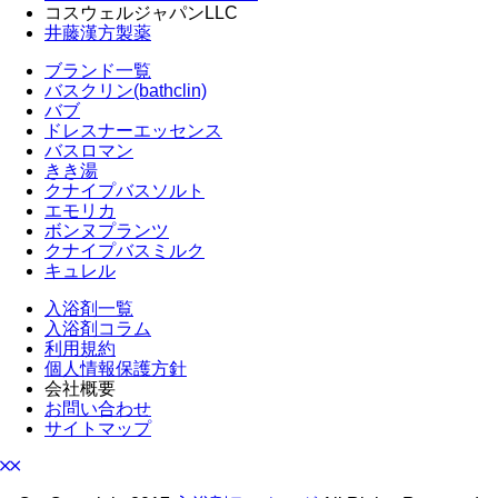
コスウェルジャパンLLC
井藤漢方製薬
ブランド一覧
バスクリン(bathclin)
バブ
ドレスナーエッセンス
バスロマン
きき湯
クナイプバスソルト
エモリカ
ボンヌプランツ
クナイプバスミルク
キュレル
入浴剤一覧
入浴剤コラム
利用規約
個人情報保護方針
会社概要
お問い合わせ
サイトマップ