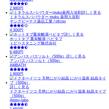
2,980円
詳しく見る
ミネラルスパパウダー muku 薬用入浴剤
ヤングビーナス薬品工業 / ofcray
4,300円
詳しく見る
ホットタブ 重炭酸湯 ベビタブ
ｖビースタニング株式会社
6,480円
詳しく見る
アンバス バスソルト（500g）
AMBATH
1,900円
詳しく見る
ドクターイツコ 天然にがり結晶 にがり温泉 結晶タイプ
（500g）
Atopy-labo
1,650円