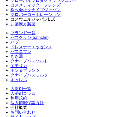
グローバルプロダクトプランニング
コスメティック・フレンズ
株式会社クナイプジャパン
クロバーコーポレーション
コスウェルジャパンLLC
井藤漢方製薬
ブランド一覧
バスクリン(bathclin)
バブ
ドレスナーエッセンス
バスロマン
きき湯
クナイプバスソルト
エモリカ
ボンヌプランツ
クナイプバスミルク
キュレル
入浴剤一覧
入浴剤コラム
利用規約
個人情報保護方針
会社概要
お問い合わせ
サイトマップ