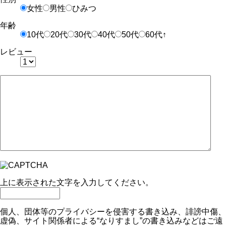
女性
男性
ひみつ
年齢
10代
20代
30代
40代
50代
60代↑
レビュー
上に表示された文字を入力してください。
個人、団体等のプライバシーを侵害する書き込み、誹謗中傷、
虚偽、サイト関係者による“なりすまし”の書き込みなどはご遠