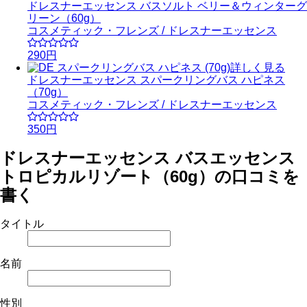
ドレスナーエッセンス バスソルト ベリー＆ウィンターグ
リーン（60g）
コスメティック・フレンズ / ドレスナーエッセンス
290円
詳しく見る
ドレスナーエッセンス スパークリングバス ハピネス
（70g）
コスメティック・フレンズ / ドレスナーエッセンス
350円
ドレスナーエッセンス バスエッセンス
トロピカルリゾート（60g）の口コミを
書く
タイトル
名前
性別