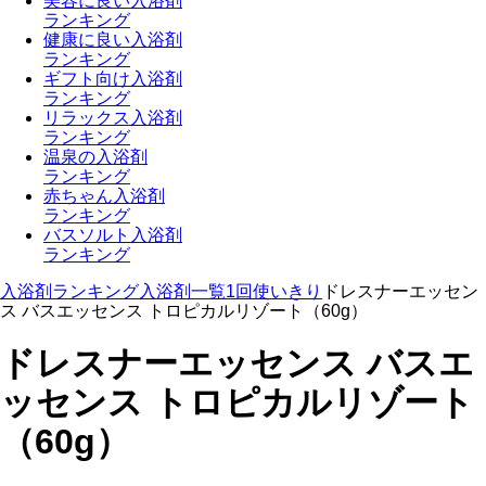
美容に良い入浴剤
ランキング
健康に良い入浴剤
ランキング
ギフト向け入浴剤
ランキング
リラックス入浴剤
ランキング
温泉の入浴剤
ランキング
赤ちゃん入浴剤
ランキング
バスソルト入浴剤
ランキング
入浴剤ランキング
入浴剤一覧
1回使いきり
ドレスナーエッセン
ス バスエッセンス トロピカルリゾート（60g）
ドレスナーエッセンス バスエ
ッセンス トロピカルリゾート
（60g）