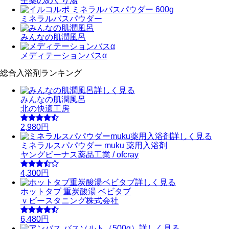
生薬のめぐり湯
ミネラルバスパウダー
みんなの肌潤風呂
メディテーションバスα
総合入浴剤ランキング
詳しく見る
みんなの肌潤風呂
北の快適工房
2,980円
詳しく見る
ミネラルスパパウダー muku 薬用入浴剤
ヤングビーナス薬品工業 / ofcray
4,300円
詳しく見る
ホットタブ 重炭酸湯 ベビタブ
ｖビースタニング株式会社
6,480円
詳しく見る