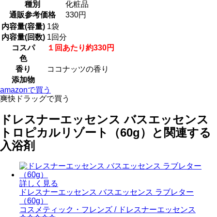
種別
化粧品
通販参考価格
330円
内容量(容量)
1袋
内容量(回数)
1回分
コスパ
１回あたり約330円
色
香り
ココナッツの香り
添加物
amazonで買う
爽快ドラッグで買う
ドレスナーエッセンス バスエッセンス
トロピカルリゾート（60g）と関連する
入浴剤
詳しく見る
ドレスナーエッセンス バスエッセンス ラブレター
（60g）
コスメティック・フレンズ / ドレスナーエッセンス