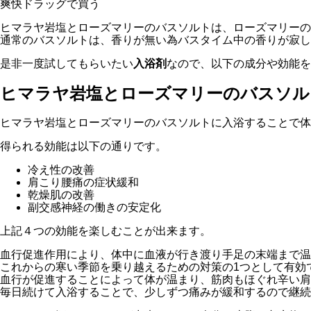
爽快ドラッグで買う
ヒマラヤ岩塩とローズマリーのバスソルトは、ローズマリーの
通常のバスソルトは、香りが無い為バスタイム中の香りが寂し
是非一度試してもらいたい
入浴剤
なので、以下の成分や効能
ヒマラヤ岩塩とローズマリーのバスソル
ヒマラヤ岩塩とローズマリーのバスソルトに入浴することで体
得られる効能は以下の通りです。
冷え性の改善
肩こり腰痛の症状緩和
乾燥肌の改善
副交感神経の働きの安定化
上記４つの効能を楽しむことが出来ます。
血行促進作用により、体中に血液が行き渡り手足の末端まで温
これからの寒い季節を乗り越えるための対策の1つとして有効
血行が促進することによって体が温まり、筋肉もほぐれ辛い肩
毎日続けて入浴することで、少しずつ痛みが緩和するので継続