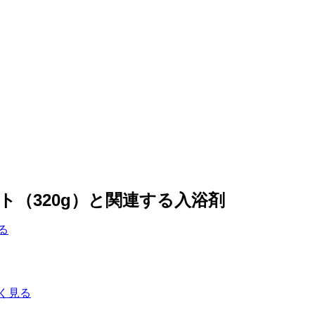
（320g）と関連する入浴剤
る
く見る