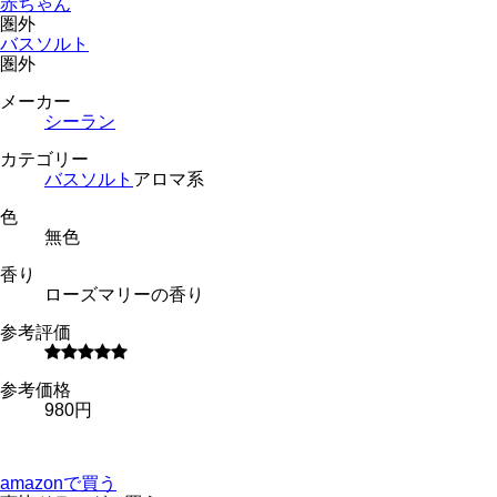
赤ちゃん
圏外
バスソルト
圏外
メーカー
シーラン
カテゴリー
バスソルト
アロマ系
色
無色
香り
ローズマリーの香り
参考評価
参考価格
980円
amazonで買う