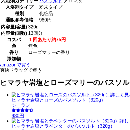
入浴剤カテゴリー
バスソルト
アロマ系
入浴剤タイプ
粉末タイプ
種別
化粧品
通販参考価格
980円
内容量(容量)
320g
内容量(回数)
13回分
コスパ
１回あたり約75円
色
無色
香り
ローズマリーの香り
添加物
amazonで買う
爽快ドラッグで買う
ヒマラヤ岩塩とローズマリーのバスソルト
詳しく見
ヒマラヤ岩塩とローズのバスソルト（320g）
シーラン
980円
詳し
ヒマラヤ岩塩とラベンターのバスソルト（320g）