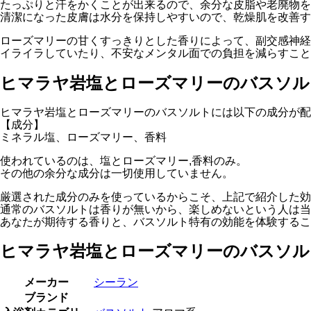
たっぷりと汗をかくことが出来るので、余分な皮脂や老廃物を
清潔になった皮膚は水分を保持しやすいので、乾燥肌を改善す
ローズマリーの甘くすっきりとした香りによって、副交感神経
イライラしていたり、不安なメンタル面での負担を減らすこと
ヒマラヤ岩塩とローズマリーのバスソル
ヒマラヤ岩塩とローズマリーのバスソルトには以下の成分が配
【成分】
ミネラル塩、ローズマリー、香料
使われているのは、塩とローズマリー,香料のみ。
その他の余分な成分は一切使用していません。
厳選された成分のみを使っているからこそ、上記で紹介した効
通常のバスソルトは香りが無いから、楽しめないという人は当
あなたが期待する香りと、バスソルト特有の効能を体験するこ
ヒマラヤ岩塩とローズマリーのバスソルト
メーカー
シーラン
ブランド