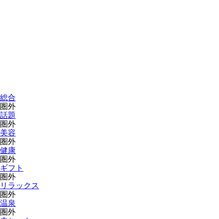
総合
圏外
話題
圏外
美容
圏外
健康
圏外
ギフト
圏外
リラックス
圏外
温泉
圏外