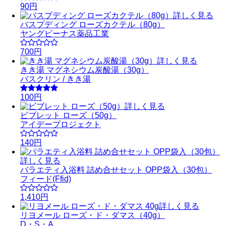
90円
詳しく見る
バスプディング ローズカクテル（80g）
ヤングビーナス薬品工業
700円
詳しく見る
きき湯 マグネシウム炭酸湯（30g）
バスクリン / きき湯
100円
詳しく見る
ビブレット ローズ（50g）
アイデープロジェクト
140円
詳しく見る
バラエティ入浴料 詰め合せセット OPP袋入（30包）
フィード(Ffid)
1,410円
詳しく見る
リヨメール ローズ・ド・ダマス（40g）
D・S・A