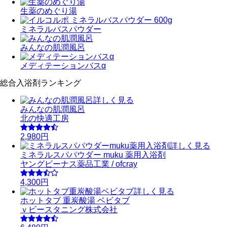
生薬のめぐり湯
ミネラルバスパウダー
みんなの肌潤風呂
メディテーションバスα
総合入浴剤ランキング
詳しく見る
みんなの肌潤風呂
北の快適工房
2,980円
詳しく見る
ミネラルスパパウダー muku 薬用入浴剤
ヤングビーナス薬品工業 / ofcray
4,300円
詳しく見る
ホットタブ 重炭酸湯 ベビタブ
ｖビースタニング株式会社