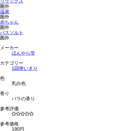
リラックス
圏外
温泉
圏外
赤ちゃん
圏外
バスソルト
圏外
メーカー
ほんやら堂
カテゴリー
1回使いきり
色
乳白色
香り
バラの香り
参考評価
参考価格
190円