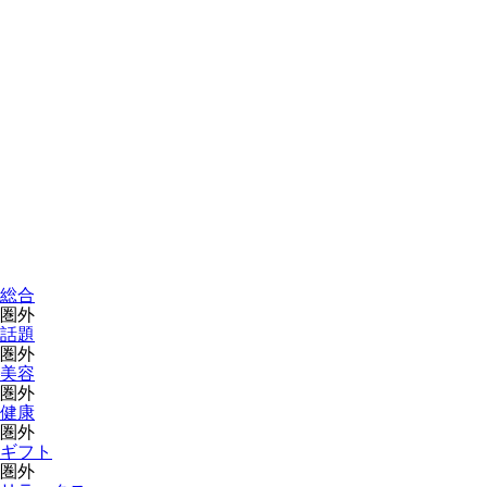
総合
圏外
話題
圏外
美容
圏外
健康
圏外
ギフト
圏外