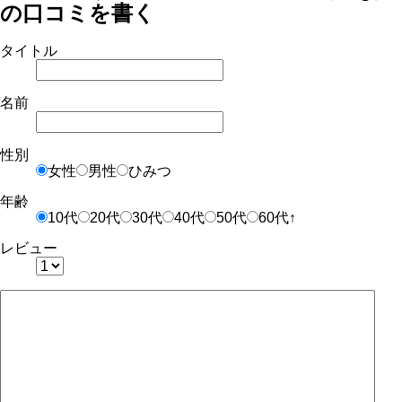
の口コミを書く
タイトル
名前
性別
女性
男性
ひみつ
年齢
10代
20代
30代
40代
50代
60代↑
レビュー