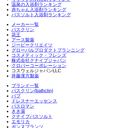
温泉の入浴剤ランキング
赤ちゃん入浴剤ランキング
バスソルト入浴剤ランキング
メーカー一覧
バスクリン
花王
アース製薬
ジーピークリエイツ
グローバルプロダクトプランニング
コスメティック・フレンズ
株式会社クナイプジャパン
クロバーコーポレーション
コスウェルジャパンLLC
井藤漢方製薬
ブランド一覧
バスクリン(bathclin)
バブ
ドレスナーエッセンス
バスロマン
きき湯
クナイプバスソルト
エモリカ
ボンヌプランツ