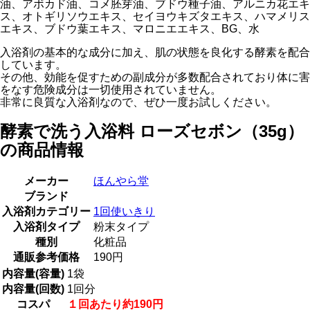
油、アボカド油、コメ胚芽油、ブドウ種子油、アルニカ花エキ
ス、オトギリソウエキス、セイヨウキズタエキス、ハマメリス
エキス、ブドウ葉エキス、マロニエエキス、BG、水
入浴剤の基本的な成分に加え、肌の状態を良化する酵素を配合
しています。
その他、効能を促すための副成分が多数配合されており体に害
をなす危険成分は一切使用されていません。
非常に良質な入浴剤なので、ぜひ一度お試しください。
酵素で洗う入浴料 ローズセボン（35g）
の商品情報
メーカー
ほんやら堂
ブランド
入浴剤カテゴリー
1回使いきり
入浴剤タイプ
粉末タイプ
種別
化粧品
通販参考価格
190円
内容量(容量)
1袋
内容量(回数)
1回分
コスパ
１回あたり約190円