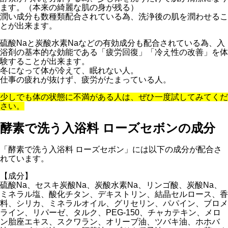
ます。（本来の綺麗な肌の身が残る）
潤い成分も数種類配合されている為、洗浄後の肌を潤わせるこ
とが出来ます。
硫酸Naと炭酸水素Naなどの有効成分も配合されている為、入
浴剤の基本的な効能である「疲労回復」「冷え性の改善」を体
験することが出来ます。
冬になって体が冷えて、眠れない人。
仕事の疲れが抜けず、疲労がたまっている人。
少しでも体の状態に不満がある人は、ぜひ一度試してみてくだ
さい。
酵素で洗う入浴料 ローズセボンの成分
「酵素で洗う入浴料 ローズセボン」には以下の成分が配合さ
れています。
【成分】
硫酸Na、セスキ炭酸Na、炭酸水素Na、リンゴ酸、炭酸Na、
ミネラル塩、酸化チタン、デキストリン、結晶セルロース、香
料、シリカ、ミネラルオイル、グリセリン、パパイン、ブロメ
ライン、リパーゼ、タルク、PEG-150、チャカテキン、メロ
ン胎座エキス、スクワラン、オリーブ油、ツバキ油、ホホバ