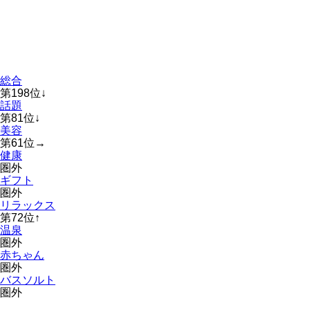
総合
第
198
位
↓
話題
第
81
位
↓
美容
第
61
位
→
健康
圏外
ギフト
圏外
リラックス
第
72
位
↑
温泉
圏外
赤ちゃん
圏外
バスソルト
圏外