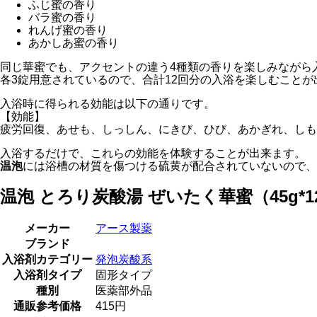
ふじ蜜の香り
バラ蜜の香り
れんげ蜜の香り
あかしあ蜜の香り
同じ華蜜でも、アクセントの違う4種類の香りを楽しみながら
各3錠用意されているので、合計12回分の入浴を楽しむことが
入浴時に得られる効能は以下の通りです。
【効能】
疲労回復、あせも、しっしん、にきび、ひび、あかぎれ、しも
入浴するだけで、これらの効能を体験することが出来ます。
温泡
には浴槽の材質を傷つける硫黄が配合されていないので、
温泡 とろり炭酸湯 ぜいたく華蜜（45g*
メーカー
アース製薬
ブランド
入浴剤カテゴリー
発泡炭酸系
入浴剤タイプ
固形タイプ
種別
医薬部外品
通販参考価格
415円