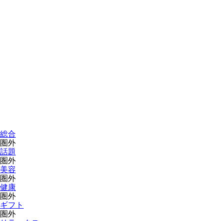
総合
圏外
話題
圏外
美容
圏外
健康
圏外
ギフト
圏外