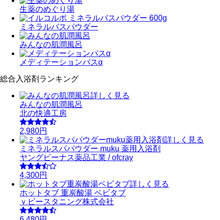
生薬のめぐり湯
ミネラルバスパウダー
みんなの肌潤風呂
メディテーションバスα
総合入浴剤ランキング
詳しく見る
みんなの肌潤風呂
北の快適工房
2,980円
詳しく見る
ミネラルスパパウダー muku 薬用入浴剤
ヤングビーナス薬品工業 / ofcray
4,300円
詳しく見る
ホットタブ 重炭酸湯 ベビタブ
ｖビースタニング株式会社
6,480円