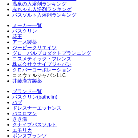
温泉の入浴剤ランキング
赤ちゃん入浴剤ランキング
バスソルト入浴剤ランキング
メーカー一覧
バスクリン
花王
アース製薬
ジーピークリエイツ
グローバルプロダクトプランニング
コスメティック・フレンズ
株式会社クナイプジャパン
クロバーコーポレーション
コスウェルジャパンLLC
井藤漢方製薬
ブランド一覧
バスクリン(bathclin)
バブ
ドレスナーエッセンス
バスロマン
きき湯
クナイプバスソルト
エモリカ
ボンヌプランツ