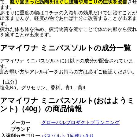
て、
凝り固まった筋肉をほぐし腰痛や肩こりの症状を改善
させ
ます。
あまりに重度の物はコチラの入浴剤の効果だけでは治すことが
出来ませんが、軽度の物であれば十分に改善することが出来ま
す。
疲れた体も体を温め、疲労物質を流すことで体の内部から疲れ
を癒すことが出来ます。
アマイワナ ミニバスソルトの成分一覧
アマイワナ ミニバスソルトには以下の成分が配合されていま
す。
肌が弱い方やアレルギーをお持ちの方は必ずご確認ください。
【成分】
塩化Na、グリセリン、香料、青1、黄4
アマイワナ ミニバスソルト(おはようミ
ント)（40g）の商品情報
メーカー
グローバルプロダクトプランニング
ブランド
入浴剤カテゴリー
バスソルト
1回使いきり