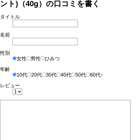
ント)（40g）の口コミを書く
タイトル
名前
性別
女性
男性
ひみつ
年齢
10代
20代
30代
40代
50代
60代↑
レビュー