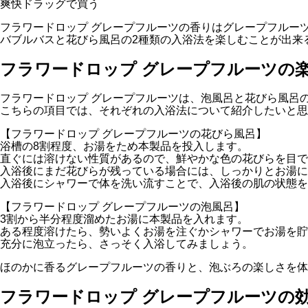
爽快ドラッグで買う
フラワードロップ グレープフルーツの香りはグレープフルー
バブルバスと花びら風呂の2種類の入浴法を楽しむことが出来
フラワードロップ グレープフルーツの
フラワードロップ グレープフルーツは、泡風呂と花びら風呂
こちらの項目では、それぞれの入浴法について紹介したいと思
【フラワードロップ グレープフルーツの花びら風呂】
浴槽の8割程度、お湯をため本製品を投入します。
直ぐには溶けない性質があるので、鮮やかな色の花びらを目で
入浴後にまだ花びらが残っている場合には、しっかりとお湯に
入浴後にシャワーで体を洗い流すことで、入浴後の肌の状態を
【フラワードロップ グレープフルーツの泡風呂】
3割から半分程度溜めたお湯に本製品を入れます。
ある程度溶けたら、勢いよくお湯を注ぐかシャワーでお湯を貯
充分に泡立ったら、さっそく入浴してみましょう。
ほのかに香るグレープフルーツの香りと、泡ぶろの楽しさを体
フラワードロップ グレープフルーツの