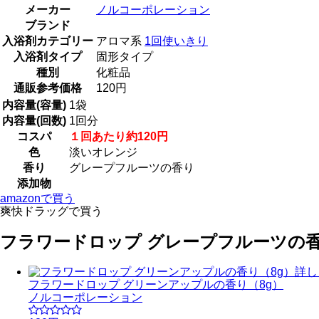
メーカー
ノルコーポレーション
ブランド
入浴剤カテゴリー
アロマ系
1回使いきり
入浴剤タイプ
固形タイプ
種別
化粧品
通販参考価格
120円
内容量(容量)
1袋
内容量(回数)
1回分
コスパ
１回あたり約120円
色
淡いオレンジ
香り
グレープフルーツの香り
添加物
amazonで買う
爽快ドラッグで買う
フラワードロップ グレープフルーツの香
詳し
フラワードロップ グリーンアップルの香り（8g）
ノルコーポレーション