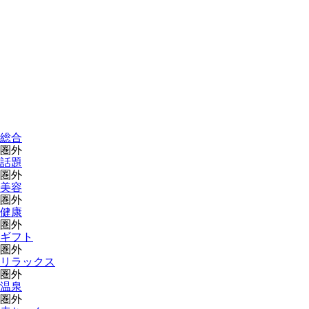
総合
圏外
話題
圏外
美容
圏外
健康
圏外
ギフト
圏外
リラックス
圏外
温泉
圏外