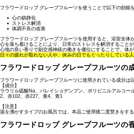
フラワードロップ グレープフルーツを使うことで以下の効能
心の鎮静化
ストレス解消
体調不良の改善
フラワードロップ グレープフルーツを使用すると、浴室全体
心を落ち着けることにより、日常のストレスを解消することが
心地の良い香りで副交感神経の働きを優位にすることで、体が
日々の疲れが取れない人や、休みの日でもぐったりしている人
フラワードロップ グレープフルーツの
フラワードロップ グレープフルーツに使用されている成分は
【成分】
ラウリル硫酸Na、バレイショデンプン、ポリビニルアルコール
2、赤102、赤227、黄4、青1
【注意】
湯を沸かすタイプのお風呂では、本品ご使用後二度焚きをする
フラワードロップ グレープフルーツの香