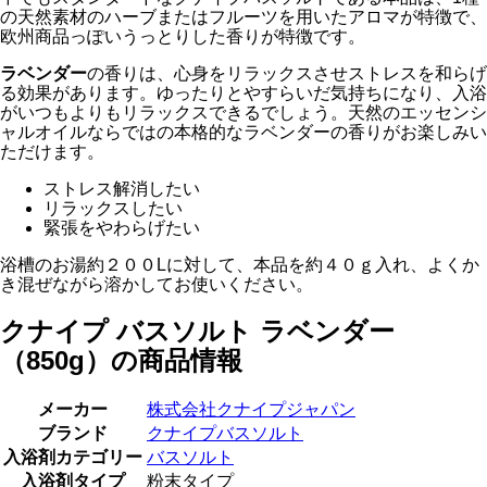
の天然素材のハーブまたはフルーツを用いたアロマが特徴で、
欧州商品っぽいうっとりした香りが特徴です。
ラベンダー
の香りは、心身をリラックスさせストレスを和らげ
る効果があります。ゆったりとやすらいだ気持ちになり、入浴
がいつもよりもリラックスできるでしょう。天然のエッセンシ
ャルオイルならではの本格的なラベンダーの香りがお楽しみい
ただけます。
ストレス解消したい
リラックスしたい
緊張をやわらげたい
浴槽のお湯約２００Lに対して、本品を約４０ｇ入れ、よくか
き混ぜながら溶かしてお使いください。
クナイプ バスソルト ラベンダー
（850g）の商品情報
メーカー
株式会社クナイプジャパン
ブランド
クナイプバスソルト
入浴剤カテゴリー
バスソルト
入浴剤タイプ
粉末タイプ