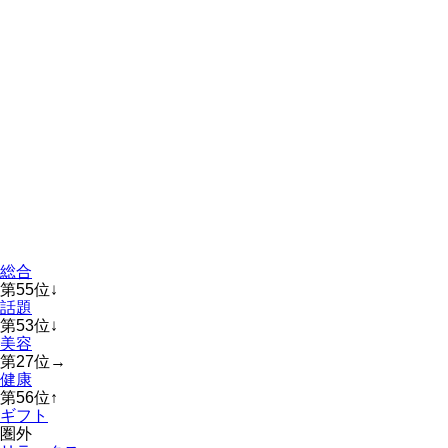
総合
第
55
位
↓
話題
第
53
位
↓
美容
第
27
位
→
健康
第
56
位
↑
ギフト
圏外