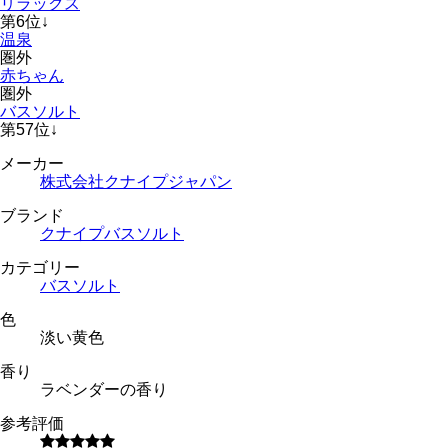
リラックス
第
6
位
↓
温泉
圏外
赤ちゃん
圏外
バスソルト
第
57
位
↓
メーカー
株式会社クナイプジャパン
ブランド
クナイプバスソルト
カテゴリー
バスソルト
色
淡い黄色
香り
ラベンダーの香り
参考評価