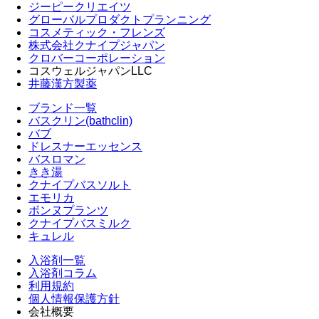
ジーピークリエイツ
グローバルプロダクトプランニング
コスメティック・フレンズ
株式会社クナイプジャパン
クロバーコーポレーション
コスウェルジャパンLLC
井藤漢方製薬
ブランド一覧
バスクリン(bathclin)
バブ
ドレスナーエッセンス
バスロマン
きき湯
クナイプバスソルト
エモリカ
ボンヌプランツ
クナイプバスミルク
キュレル
入浴剤一覧
入浴剤コラム
利用規約
個人情報保護方針
会社概要