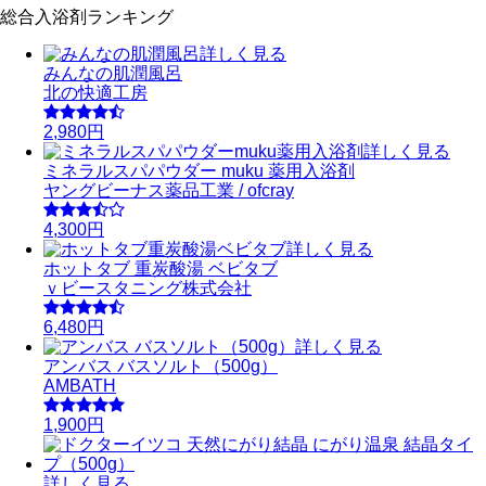
総合入浴剤ランキング
詳しく見る
みんなの肌潤風呂
北の快適工房
2,980円
詳しく見る
ミネラルスパパウダー muku 薬用入浴剤
ヤングビーナス薬品工業 / ofcray
4,300円
詳しく見る
ホットタブ 重炭酸湯 ベビタブ
ｖビースタニング株式会社
6,480円
詳しく見る
アンバス バスソルト（500g）
AMBATH
1,900円
詳しく見る