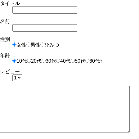
タイトル
名前
性別
女性
男性
ひみつ
年齢
10代
20代
30代
40代
50代
60代↑
レビュー