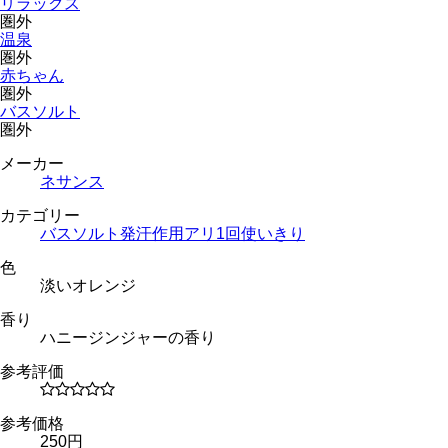
リラックス
圏外
温泉
圏外
赤ちゃん
圏外
バスソルト
圏外
メーカー
ネサンス
カテゴリー
バスソルト
発汗作用アリ
1回使いきり
色
淡いオレンジ
香り
ハニージンジャーの香り
参考評価
参考価格
250円