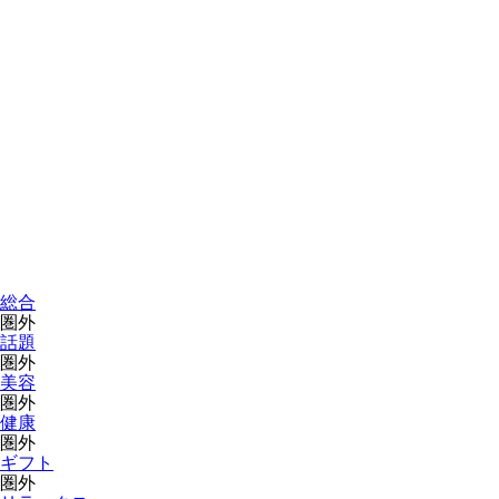
総合
圏外
話題
圏外
美容
圏外
健康
圏外
ギフト
圏外