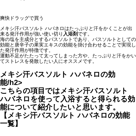
爽快ドラッグで買う
メキシ汗バスソルト ハバネロはたっぷりと汗をかくことが出
来る発汗作用が強い使い切り
入浴剤
です。
海の塩を主成分とするバスソルトであり、バスソルトとしての
効能と唐辛子の果実エキスの効能を掛け合わせることで実現し
た発汗作用が特徴です。
運動不足がたたって太ってしまった方や、たっぷりと汗をかい
てストレスを発散したい人にオススメです。
メキシ汗バスソルト ハバネロの効
能/h2>
こちらの項目ではメキシ汗バスソルト
ハバネロを使って入浴すると得られる効
能について紹介したいと思います。
【メキシ汗バスソルト ハバネロの効能
一覧】