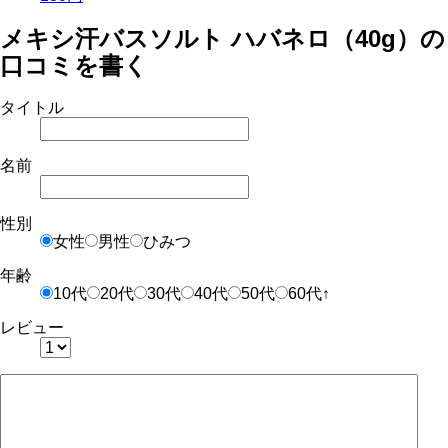
メキシ汗バスソルト ハバネロ（40g）の
口コミを書く
タイトル
名前
性別
女性
男性
ひみつ
年齢
10代
20代
30代
40代
50代
60代↑
レビュー