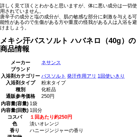
詳しく見て頂くとわかると思いますが、体に悪い成分は一切使
用されていません。
唐辛子の成分と塩の成分が、肌の敏感な部分に刺激を与える可
能性があるので生傷がある方や重度の怪我がある人は入浴を避
けましょう。
メキシ汗バスソルト ハバネロ（40g）の
商品情報
メーカー
ネサンス
ブランド
入浴剤カテゴリー
バスソルト
発汗作用アリ
1回使いきり
入浴剤タイプ
粉末タイプ
種別
化粧品
通販参考価格
250円
内容量(容量)
1袋
内容量(回数)
1回分
コスパ
１回あたり約250円
色
淡いオレンジ
香り
ハニージンジャーの香り