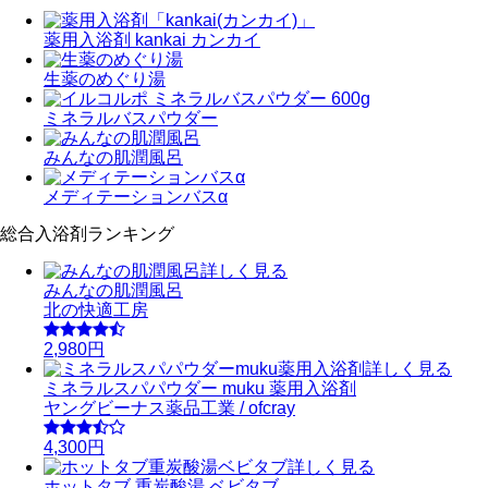
薬用入浴剤 kankai カンカイ
生薬のめぐり湯
ミネラルバスパウダー
みんなの肌潤風呂
メディテーションバスα
総合入浴剤ランキング
詳しく見る
みんなの肌潤風呂
北の快適工房
2,980円
詳しく見る
ミネラルスパパウダー muku 薬用入浴剤
ヤングビーナス薬品工業 / ofcray
4,300円
詳しく見る
ホットタブ 重炭酸湯 ベビタブ