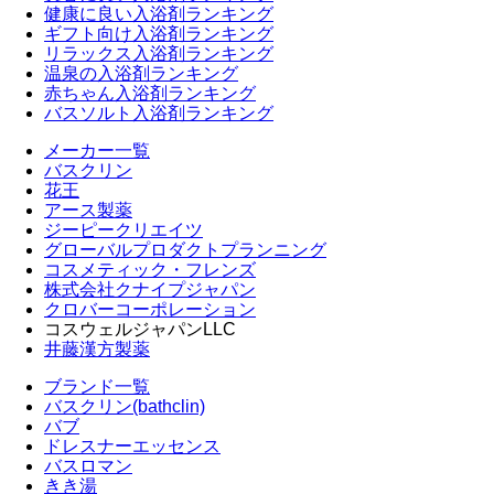
健康に良い入浴剤ランキング
ギフト向け入浴剤ランキング
リラックス入浴剤ランキング
温泉の入浴剤ランキング
赤ちゃん入浴剤ランキング
バスソルト入浴剤ランキング
メーカー一覧
バスクリン
花王
アース製薬
ジーピークリエイツ
グローバルプロダクトプランニング
コスメティック・フレンズ
株式会社クナイプジャパン
クロバーコーポレーション
コスウェルジャパンLLC
井藤漢方製薬
ブランド一覧
バスクリン(bathclin)
バブ
ドレスナーエッセンス
バスロマン
きき湯