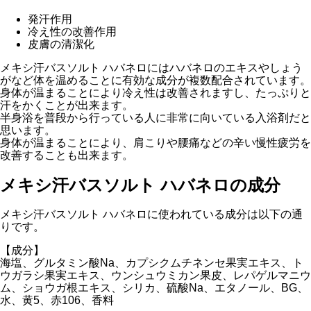
発汗作用
冷え性の改善作用
皮膚の清潔化
メキシ汗バスソルト ハバネロにはハバネロのエキスやしょう
がなど体を温めることに有効な成分が複数配合されています。
身体が温まることにより冷え性は改善されますし、たっぷりと
汗をかくことが出来ます。
半身浴を普段から行っている人に非常に向いている入浴剤だと
思います。
身体が温まることにより、肩こりや腰痛などの辛い慢性疲労を
改善することも出来ます。
メキシ汗バスソルト ハバネロの成分
メキシ汗バスソルト ハバネロに使われている成分は以下の通
りです。
【成分】
海塩、グルタミン酸Na、カプシクムチネンセ果実エキス、ト
ウガラシ果実エキス、ウンシュウミカン果皮、レパゲルマニウ
ム、ショウガ根エキス、シリカ、硫酸Na、エタノール、BG、
水、黄5、赤106、香料