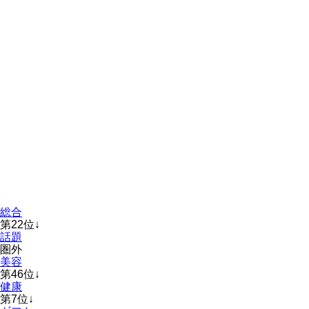
総合
第
22
位
↓
話題
圏外
美容
第
46
位
↓
健康
第
7
位
↓