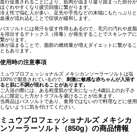
血行促進されることにより、筋肉が温まり凝り固まった部分が
ほぐれやすくなり疲労回復に繋がります。
冷え性で悩む人が多い、足先や手先などの末端にもたっぷりと
血液が流れ込むことで症状が緩和します。
バスソルトには発汗を促す作用もあるので、毛穴の汚れや皮脂
を排出するデトックス（排毒）が発生することでスキンケアに
繋がります。
体が温まることで、脂肪の燃焼量が増えダイエットに繋がるこ
ともあります。
使用時の注意事項
ミュウプロフェッショナルズ メキシカンソーラーソルトは塩
100%で製造されているので、
刺激に敏感な赤ちゃんが入浴す
ると肌に不調が現れることがあります。
ご入浴の際には、ある程度肌が丈夫になった4歳以上のお子さ
んに限定した方がトラブルを避けることが出来ます。
当商品はバスソルトであり、食用ではないので料理などに使用
しないように気を付けてください。
ミュウプロフェッショナルズ メキシカ
ンソーラーソルト（850g）の商品情報