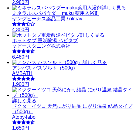
2,980円
詳しく見る
ミネラルスパパウダー muku 薬用入浴剤
ヤングビーナス薬品工業 / ofcray
4,300円
詳しく見る
ホットタブ 重炭酸湯 ベビタブ
ｖビースタニング株式会社
6,480円
詳しく見る
アンバス バスソルト（500g）
AMBATH
1,900円
詳しく見る
ドクターイツコ 天然にがり結晶 にがり温泉 結晶タイプ
（500g）
Atopy-labo
1,650円