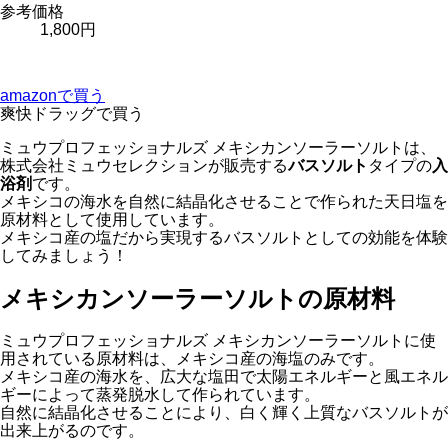
参考価格
1,800円
amazonで買う
爽快ドラッグで買う
ミュウプロフェッショナルズ メキシカンソーラーソルトは、
株式会社ミュウセレクションが販売する
バスソルト
タイプの
入
浴剤
です。
メキシコの海水を自然に結晶化させることで作られた天日塩を
原材料として使用しています。
メキシコ産の塩だから実現するバスソルトとしての効能を体験
してみましょう！
メキシカンソーラーソルトの原材料
ミュウプロフェッショナルズ メキシカンソーラーソルトに使
用されている原材料は、メキシコ産の海塩のみです。
メキシコ産の海水を、広大な塩田で太陽エネルギーと風エネル
ギーによって蒸発脱水して作られています。
自然に結晶化させることにより、白く輝く上質なバスソルトが
出来上がるのです。