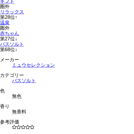
ギフト
圏外
リラックス
第
28
位
↑
温泉
圏外
赤ちゃん
第
27
位
↓
バスソルト
第
68
位
↓
メーカー
ミュウセレクション
カテゴリー
バスソルト
色
無色
香り
無香料
参考評価