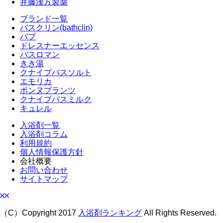
井藤漢方製薬
ブランド一覧
バスクリン(bathclin)
バブ
ドレスナーエッセンス
バスロマン
きき湯
クナイプバスソルト
エモリカ
ボンヌプランツ
クナイプバスミルク
キュレル
入浴剤一覧
入浴剤コラム
利用規約
個人情報保護方針
会社概要
お問い合わせ
サイトマップ
（C）Copyright 2017
入浴剤ランキング
All Rights Reserved.